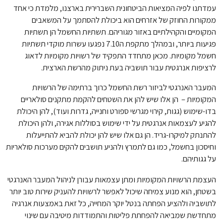
עמדתנו לפיה המציאות הביטחונית השברירית בארצנו, מלמדת כי אחד
ממקורות החוזק של אזרחים הוא ביכולת להסתמך על המשאבים
המקומיים והקהילתיים באזור מגוריהם. תשתיות החשמל הן תשתיות
פגיעות ביותר, ובמהלך מתקפת ה7.10 נפגעו עשרות מוקדי תשתיות
חשמל מקומיות. מכאן מתחדד התפקיד של רשויות מקומיות לדאוג
לרציפות אנרגטית עבור תושביה בעת ניתוק מהרשת הארצית.
המעבר האנרגטי לביזור רשת החשמל כרוך ברתימה של הרשויות
המקומיות – הן אלו שיש להן את השטחים להקמת מתקנים סולאריים
בדו-שימוש (גגות, קירוי מגרשי ספורט וחנייה, גדרות ועוד), להן היכולת
להגיע לעצמאות אנרגטית על ידי שימוש בסוללות אגירה, ולהן היכולת
להתנתק למיקרו-גריד. הן גם אלו שיש להן יכולת להביא להתייעלות
וחיסכון בחשמל, כמו גם לתמרץ ולהניע תושבים להקים מערכות סולאריות
על גגותיהם.
העצמת הרשויות המקומיות ומתן עצמאות עבורן לניהול המעבר האנרגטי
בשטחן, הוא מנוע צמיחה שיכול לאפשר לרשויות להעניק שירות טוב יותר
לתושביה ולהציע הפחתה בנטל יוקר המחייה, כל זאת באמצעות אנרגיה
מתחדשת שמביאה להפחתת פליטות והתמודדות מיטיבה עם שינוי