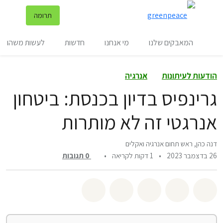
שינ
תרומה
תפריט
המאבקים שלנו
מי אנחנו
חדשות
לעשות משהו
הודעות לעיתונות
אנרגיה
גרינפיס בדיון בכנסת: ביטחון
אנרגטי זה לא מותרות
דנה כהן, ראש תחום אנרגיה ואקלים
26 בדצמבר 2023
•
1 דקות לקריאה
•
0
תגובות
שיתוף whatsapp
שיתוף facebook
שיתוף twitter
שיתוף email
לשתף בbluesky