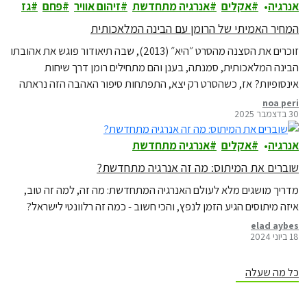
אנרגיה
אקלים
אנרגיה מתחדשת
זיהום אוויר
פחם
גז
המחיר האמיתי של הרומן עם הבינה המלאכותית
זוכרים את הסצנה מהסרט ״היא״ (2013), שבה תיאודור פוגש את אהובתו
הבינה המלאכותית, סמנתה, בענן והם מתחילים רומן דרך שיחות
אינסופיות? אז, כשהסרט רק יצא, התפתחות סיפור האהבה הזה נראתה
עדיין רחוקה מהמציאות, אולם עכשיו ב-2026, דיאלוגים תכופים עם
noa peri
30 בדצמבר 2025
הצ׳אט ואף שימוש בו לתמיכה רגשית, נהפכו לדבר שגור. היום, כש״חוויית
ai״ מלווה אותנו בכל אפליקציה,…
אנרגיה
אקלים
אנרגיה מתחדשת
שוברים את המיתוס: מה זה אנרגיה מתחדשת?
מדריך מושגים מלא לעולם האנרגיה המתחדשת: מה זה, למה זה טוב,
איזה מיתוסים הגיע הזמן לנפץ, והכי חשוב - כמה זה רלוונטי לישראל?
elad aybes
18 ביוני 2024
כל מה שעלה