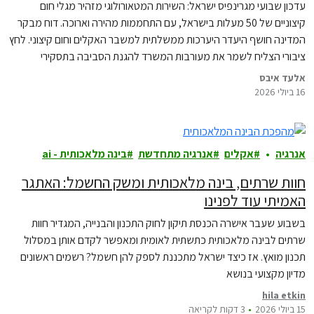
עדכון שבועי מגרינפיס ישראל: השירות המטאורולוגי מזהיר מגלי חום
קיצוניים של 50 מעלות בישראל, עם התחממות מהירה וארוכה. דוח מבקר
המדינה חושף היעדר היערכות ממשלתית למשבר האקלים וחום קיצוני. לחץ
ציבורי הצליח לשמר את מעורבות המשרד להגנת הסביבה בתסקירי
השפעה סביבתיים. רפורמת התחבורה הציבורית בסכנה עקב לחצים
אלעד איבס
פוליטיים, למרות חשיבותה להפחתת פקקים וזיהום. גרינפיס דורש…
16 ביולי 2026
אנרגיה
אקלים
אנרגיה מתחדשת
בינה מלאכותית - ai
חוות שרתים, בינה מלאכותית ומשק החשמל: האתגר
האמיתי עוד לפנינו
בשבוע שעבר אישרה הכנסת תיקון לחוק התכנון והבנייה, המגדיר חוות
שרתים לבינה מלאכותית כתשתית לאומית ומאפשר לקדם אותן במסלול
תכנון מואץ. אז כיצד ישראל מתכננת לספק להן חשמל? רשמים ראשונים
מדיון מקצועי בנושא
hila etkin
15 ביולי 2026
3 דקות לקריאה