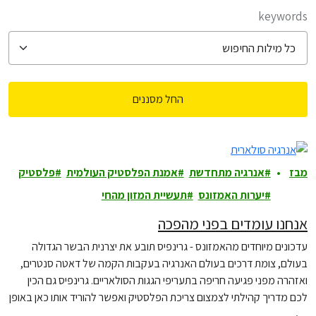
filter posts
keywords
החל מסננים
filtered results
מבז
אנרגיה מתחדשת
אמנת הפלסטיק העולמית
פלסטיק
קים
יערות האמזונס
תעשיית המזון מהחי
אנחנו עומדים בפני מהפכה
עדכונים מיוחדים מהאמזונס - גרינפיס תובע את יצרנית הבשר הגדולה
בעולם, צומת דרכים בעולם האנרגיה בעקבות הקמה של דאטה סנטרים,
ואזהרה מפני פגיעה חריפה בתעריפי הגגות הסולאריים. גרינפיס גם הכין
לכם מדריך קהילתי לצמצום צריכת הפלסטיק ואפשר להוריד אותו כאן באופן
בלעדי.