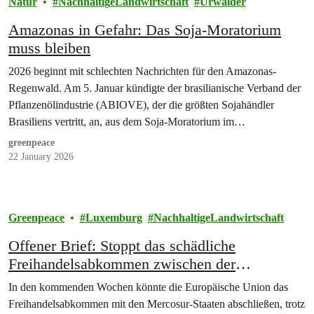
Natur
NachhaltigeLandwirtschaft
Urwälder
Amazonas in Gefahr: Das Soja-Moratorium
muss bleiben
2026 beginnt mit schlechten Nachrichten für den Amazonas-
Regenwald. Am 5. Januar kündigte der brasilianische Verband der
Pflanzenölindustrie (ABIOVE), der die größten Sojahändler
Brasiliens vertritt, an, aus dem Soja-Moratorium im
Amazonasgebiet…
greenpeace
22 January 2026
Greenpeace
Luxemburg
NachhaltigeLandwirtschaft
Offener Brief: Stoppt das schädliche
Freihandelsabkommen zwischen der
Europäischen Union und den Mercosur-
In den kommenden Wochen könnte die Europäische Union das
Staaten!
Freihandelsabkommen mit den Mercosur-Staaten abschließen, trotz