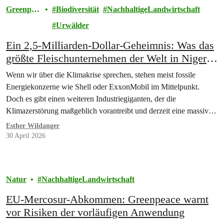
Greenpea
Biodiversität
NachhaltigeLandwirtschaft
ce
Urwälder
Ein 2,5-Milliarden-Dollar-Geheimnis: Was das
größte Fleischunternehmen der Welt in Nigeria
verbirgt
Wenn wir über die Klimakrise sprechen, stehen meist fossile
Energiekonzerne wie Shell oder ExxonMobil im Mittelpunkt.
Doch es gibt einen weiteren Industriegiganten, der die
Klimazerstörung maßgeblich vorantreibt und derzeit eine massive
Expansion in Afrika plant.
Esther Wildanger
30 April 2026
Natur
NachhaltigeLandwirtschaft
EU-Mercosur-Abkommen: Greenpeace warnt
vor Risiken der vorläufigen Anwendung