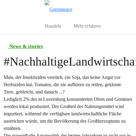
Toggle search
Menu
Handeln
Mehr erfahren
News & stories
#
NachhaltigeLandwirtscha
Mais, der Insektiziden vereitelt, ein Soja, das keine Angst vor
Herbiziden hat, Tomaten, die nie aufhören zu reifen, geklonte
Tiere, gebleicht, und danach ...?
Lediglich 2% des in Luxemburg konsumierten Obsts und Gemüses
werden lokal produziert. Der Großteil der Nahrungsmittel wird
importiert, während die verfügbare landwirtschaftliche Fläche
ausreichen würde, um die Bevölkerung des Großherzogtums zu
ernähren.
Die mangelhafte Agrarpolitik der letzten Jahrzehnte ist nicht nur in