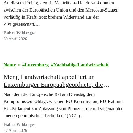
An diesem Freitag, dem 1. Mai tritt das Handelsabkommen
zwischen der Europäischen Union und den Mercosur-Staaten
vorläufig in Kraft, trotz breitem Widerstand aus der
Zivilgesellschaft.…
Esther Wildanger
30 April 2026
Natur
Luxemburg
NachhaltigeLandwirtschaft
Meng Landwirtschaft appelliert an
Luxemburger Europaabgeordnete, die
Deregulierung von Pflanzen aus neuer
Nachdem der Europäische Rat am Dienstag dem
Gentechnik zu stoppen
Kompromissvorschlag zwischen EU-Kommission, EU-Rat und
EU-Parlament zur Zulassung von Pflanzen, die mit sogenannten
“neuen genomischen Techniken” (NGT)…
Esther Wildanger
27 April 2026