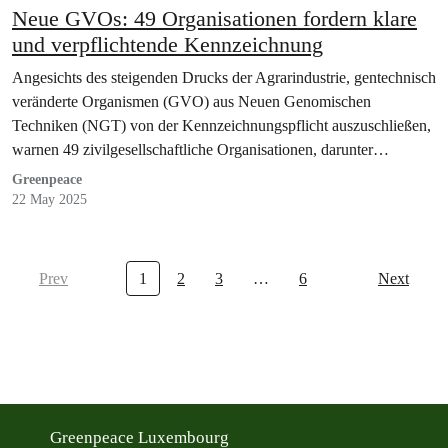
Neue GVOs: 49 Organisationen fordern klare
und verpflichtende Kennzeichnung
Angesichts des steigenden Drucks der Agrarindustrie, gentechnisch
veränderte Organismen (GVO) aus Neuen Genomischen
Techniken (NGT) von der Kennzeichnungspflicht auszuschließen,
warnen 49 zivilgesellschaftliche Organisationen, darunter
Greenpeace,…
Greenpeace
22 May 2025
Prev
1
2
3
…
6
Next
Greenpeace Luxembourg