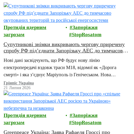
Протидія ядерним
Запоріжжя
загрозам
StopRosatom
Супутникові знімки викривають чергову приречену
спробу РФ під’єднати Запорізьку АЕС до тимчасово
окупованих територій та російської енергосистеми
Нові дані засвідчують, що РФ будує нову лінію
електропередачі вздовж траси М18, відомої як «Дорога
смерті» і яка з’єднує Маріуполь із Генічеськом. Нова
інфраструктура є ключовим елементом плану Москви
Грінпіс Україна
21 Липня 2026
щодо…
Протидія ядерним
Запоріжжя
загрозам
StopRosatom
Greenpeace Україна: Заява Рафаеля Гроссі про