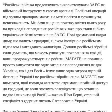
“Російські війська продовжують використовувати ЗАЕС як
військовий інструмент у своєму арсеналі. Російські операції
під чужим прапором мають на меті посіяти плутанину та
невизначеність. Ми бачили це на початку квітня цього року
на прикладі неправдивих російських заяв про атаки нібито
українських безпілотників на ЗАЕС. Нові драматичні кадри
диму, що валить з градирні, цілком імовірно є російським
підпалом і виглядають жалюгідно. Допоки російські збройні
сили думають, що можуть уникнути покарання за такі дії,
вони продовжуватимуть це робити. МАГАТЕ не повинно
просто випустити ще одне загальне попередження як для
України, так і для Росії – існує лише одна загроза ядерній
безпеці в Україні і це російські збройні сили. МАГАТЕ має
вимагати, щоб команда агентства отримала негайний доступ
до градирні, де вони зможуть розслідувати цю останню
подію і викрити дії Росії”, – заявив Шон Берні, старший
спеціаліст з ядерних питань Greenpeace в Україні.
Загроза безпеці Запорізької атомної електростанції повністю