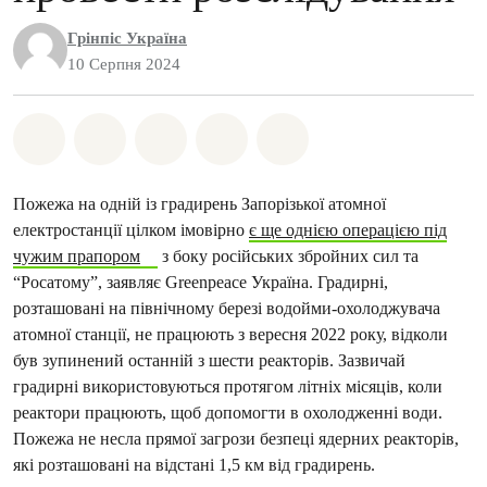
Грінпіс Україна
10 Серпня 2024
Поділіться на Whatsapp
Поділіться на Facebook
Поділіться на Twitter
Поділитися через Email
Share on Bluesky
Пожежа на одній із градирень Запорізької атомної
електростанції цілком імовірно
є ще однією операцією під
чужим прапором
з боку російських збройних сил та
“Росатому”, заявляє Greenpeace Україна. Градирні,
розташовані на північному березі водойми-охолоджувача
атомної станції, не працюють з вересня 2022 року, відколи
був зупинений останній з шести реакторів. Зазвичай
градирні використовуються протягом літніх місяців, коли
реактори працюють, щоб допомогти в охолодженні води.
Пожежа не несла прямої загрози безпеці ядерних реакторів,
які розташовані на відстані 1,5 км від градирень.