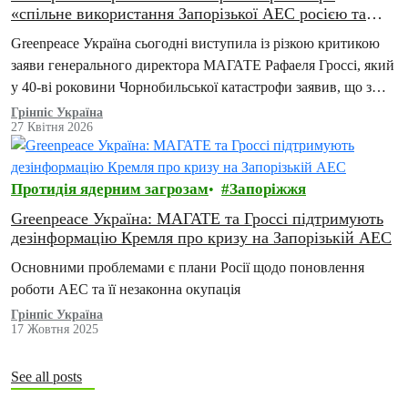
«спільне використання Запорізької АЕС росією та
Україною» небезпечна та незаконна
Greenpeace Україна сьогодні виступила із різкою критикою
заяви генерального директора МАГАТЕ Рафаеля Гроссі, який
у 40-ві роковини Чорнобильської катастрофи заявив, що з
погляду майбутнього Запорізької атомної електростанції
Грінпіс Україна
27 Квітня 2026
(ЗАЕС) «чисто технічно її спільне використання Україною та
Росією є можливим».
Протидія ядерним загрозам
Запоріжжя
Greenpeace Україна: МАГАТЕ та Гроссі підтримують
дезінформацію Кремля про кризу на Запорізькій АЕС
Основними проблемами є плани Росії щодо поновлення
роботи АЕС та її незаконна окупація
Грінпіс Україна
17 Жовтня 2025
See all posts