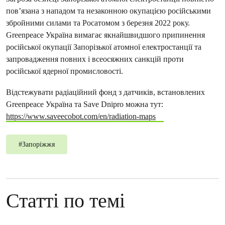
пов’язана з нападом та незаконною окупацією російськими
збройними силами та Росатомом з березня 2022 року.
Greenpeace Україна вимагає якнайшвидшого припинення
російської окупації Запорізької атомної електростанції та
запровадження повних і всеосяжних санкцій проти
російської ядерної промисловості.
‍Відстежувати радіаційний фонд з датчиків, встановлених
Greenpeace Україна та Save Dnipro можна тут:
https://www.saveecobot.com/en/radiation-maps
#
Запоріжжя
Статті по темі