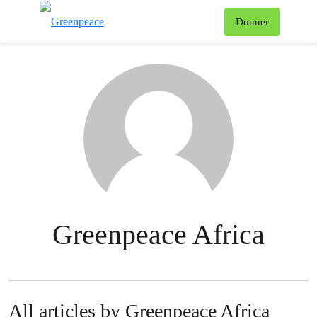
To
Donner
Menu
Greenpeace Africa
All articles by Greenpeace Africa