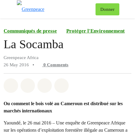
To
Donner
Menu
Communiqués de presse
Protéger l'Environnement
La Socamba
Greenpeace Africa
26 May 2016
•
0
Comments
Share on Whatsapp
Share on Facebook
Share on Twitter
Share via Email
Ou comment le bois volé au Cameroun est distribué sur les
marchés internationaux
Yaoundé, le 26 mai 2016 – Une enquête de Greenpeace Afrique
sur les opérations d’exploitation forestière illégale au Cameroun a