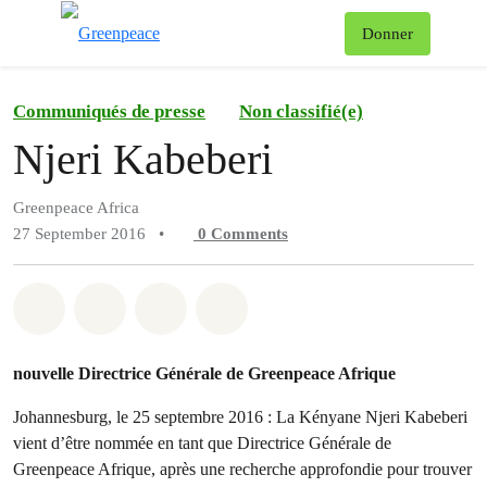
To
Donner
Menu
Communiqués de presse
Non classifié(e)
Njeri Kabeberi
Greenpeace Africa
27 September 2016
•
0
Comments
Share on Whatsapp
Share on Facebook
Share on Twitter
Share via Email
nouvelle Directrice Générale de Greenpeace Afrique
Johannesburg, le 25 septembre 2016 : La Kényane Njeri Kabeberi
vient d’être nommée en tant que Directrice Générale de
Greenpeace Afrique, après une recherche approfondie pour trouver