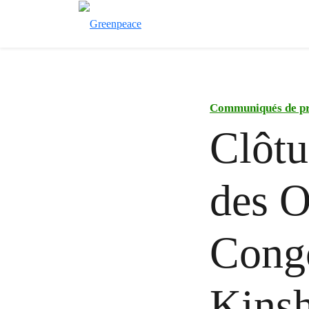
Communiqués de pr
Clôtu
des O
Congo
Kinsh