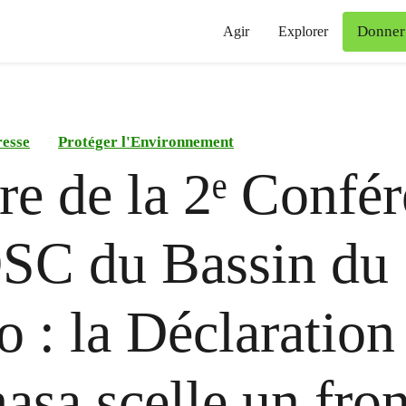
Donner
Agir
Explorer
esse
Protéger l'Environnement
re de la 2ᵉ Confé
SC du Bassin du
 : la Déclaration
asa scelle un fron