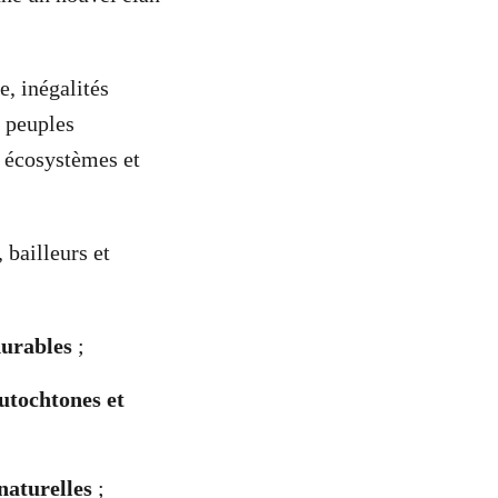
e, inégalités
s peuples
s écosystèmes et
bailleurs et
durables
;
utochtones et
naturelles
;