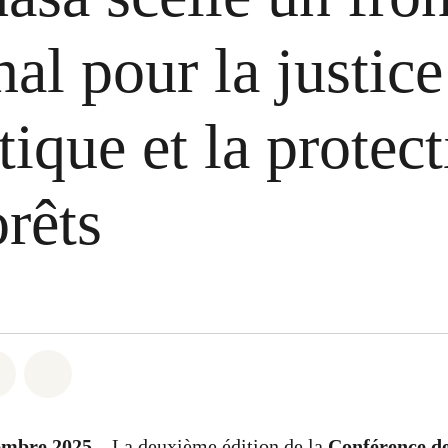
nal pour la justice
tique et la protec
orêts
atsapp
on Facebook
Share on Twitter
Share via Email
embre 2025
– La deuxième édition de la
Conférence de