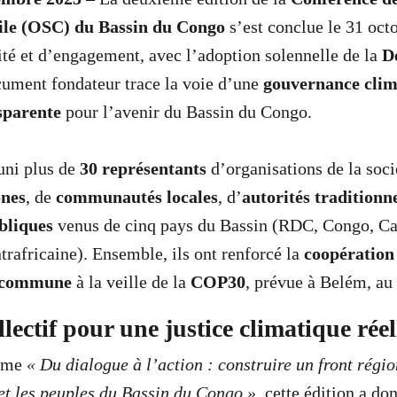
vile (OSC) du Bassin du Congo
s’est conclue le 31 oct
ité et d’engagement, avec l’adoption solennelle de la
D
cument fondateur trace la voie d’une
gouvernance clim
nsparente
pour l’avenir du Bassin du Congo.
uni plus de
30 représentants
d’organisations de la socié
ones
, de
communautés locales
, d’
autorités traditionne
ubliques
venus de cinq pays du Bassin (RDC, Congo, C
trafricaine). Ensemble, ils ont renforcé la
coopération
 commune
à la veille de la
COP30
, prévue à Belém, au 
lectif pour une justice climatique réel
hème
« Du dialogue à l’action : construire un front régio
s et les peuples du Bassin du Congo »
, cette édition a d