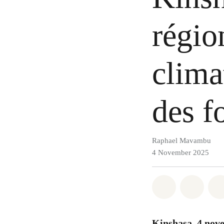
régio
clima
des f
Raphael Mavambu
4 November 2025
Share on Wh
Share 
Kinshasa, 4 nov