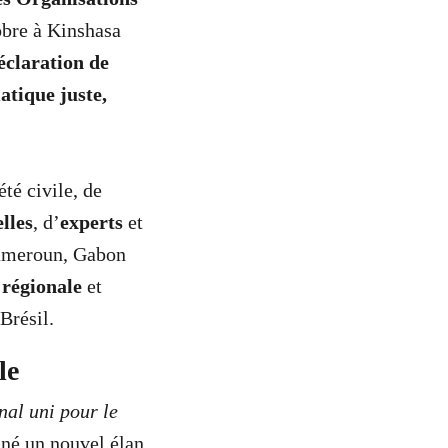
obre à Kinshasa
éclaration de
atique juste,
té civile, de
lles
, d’
experts
et
ameroun, Gabon
 régionale
et
Brésil.
le
nal uni pour le
onné un nouvel élan