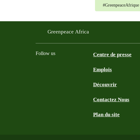
#
GreenpeaceAfrique
Greenpeace Africa
Follow us
Centre de presse
Emplois
Twitter
Youtube
Facebook
Instagram
Bluesky
Découvrir
Contactez Nous
Plan du site