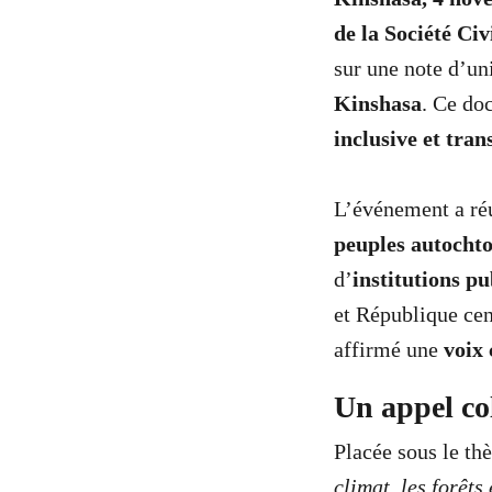
de la Société Ci
sur une note d’un
Kinshasa
. Ce do
inclusive et tra
L’événement a ré
peuples autocht
d’
institutions p
et République cen
affirmé une
voix
Un appel col
Placée sous le t
climat, les forêt