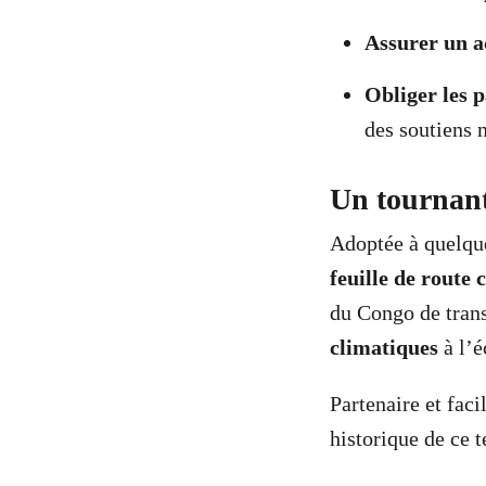
Assurer un a
Obliger les 
des soutiens n
Un tournant
Adoptée à quelqu
feuille de rout
du Congo de tran
climatiques
à l’é
Partenaire et faci
historique de ce t