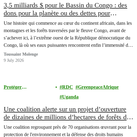
3,5 milliards $ pour le Bassin du Congo : des
dons pour la planète ou des dettes pour
l’Afrique ?
Une histoire qui commence au cœur du continent africain, dans les
montagnes et les forêts traversées par le fleuve Congo, avant de
s’achever ici, à l’extrême ouest de la République démocratique du
Congo, là où ses eaux puissantes rencontrent enfin l’immensité de
l’océan Atlantique.
Toussaint Molenge
9 July 2026
Protéger
RDC
GreenpeaceAfrique
l'Environnement
Uganda
Une coalition alerte sur un projet d’ouverture
de dizaines de millions d’hectares de forêts de
la RDC à l’exploitation forestière industrielle
Une coalition regroupant près de 70 organisations œuvrant pour la
protection de l'environnement et la défense des droits humains