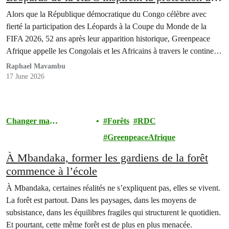
la faune du Bassin du Congo
Alors que la République démocratique du Congo célèbre avec
fierté la participation des Léopards à la Coupe du Monde de la
FIFA 2026, 52 ans après leur apparition historique, Greenpeace
Afrique appelle les Congolais et les Africains à travers le continent
à étendre leur soutien au-delà des terrains de football.
Raphael Mavambu
17 June 2026
Changer ma
Forêts
RDC
Communauté
GreenpeaceAfrique
À Mbandaka, former les gardiens de la forêt
commence à l’école
À Mbandaka, certaines réalités ne s’expliquent pas, elles se vivent.
La forêt est partout. Dans les paysages, dans les moyens de
subsistance, dans les équilibres fragiles qui structurent le quotidien.
Et pourtant, cette même forêt est de plus en plus menacée.