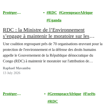
Protéger
RDC
GreenpeaceAfrique
l'Environnement
Uganda
RDC : la Ministre de l’Environnement
s’engage à maintenir le moratoire sur les
nouvelles concessions forestières ; la société
Une coalition regroupant près de 70 organisations œuvrant pour la
civile appelle à des garanties durables pour les
protection de l'environnement et la défense des droits humains
forêts du Bassin du Congo.
appelle le Gouvernement de la République démocratique du
Congo (RDC) à maintenir le moratoire sur l'attribution de
nouvelles concessions forestières industrielles.
Raphael Mavambu
13 July 2026
Protéger
GreenpeaceAfrique
Forêts
l'Environnement
RDC