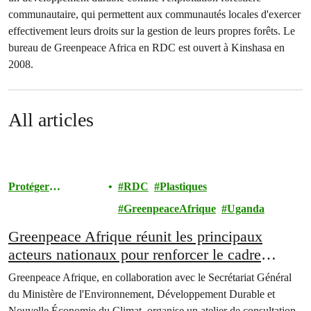
communautaire, qui permettent aux communautés locales d'exercer
effectivement leurs droits sur la gestion de leurs propres forêts. Le
bureau de Greenpeace Africa en RDC est ouvert à Kinshasa en
2008.
All articles
Protéger
RDC
Plastiques
l'Environnement
GreenpeaceAfrique
Uganda
Greenpeace Afrique réunit les principaux
acteurs nationaux pour renforcer le cadre
juridique de la RDC contre la pollution
Greenpeace Afrique, en collaboration avec le Secrétariat Général
plastique
du Ministère de l'Environnement, Développement Durable et
Nouvelle Économie du Climat, organise un atelier de consultation