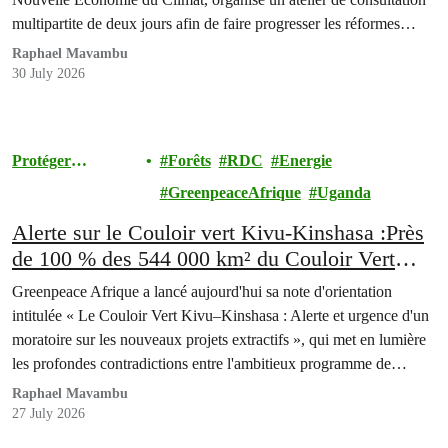
multipartite de deux jours afin de faire progresser les réformes
politiques destinées à lutter contre la crise grandissante de la
Raphael Mavambu
pollution liée aux emballages plastiques en République
30 July 2026
Démocratique du Congo (RDC).
Protéger
Forêts
RDC
Energie
l'Environnement
GreenpeaceAfrique
Uganda
Alerte sur le Couloir vert Kivu-Kinshasa :Près
de 100 % des 544 000 km² du Couloir Vert
Kivu–Kinshasa sont couverts par des blocs
Greenpeace Afrique a lancé aujourd'hui sa note d'orientation
pétroliers et des concessions minières.
intitulée « Le Couloir Vert Kivu–Kinshasa : Alerte et urgence d'un
moratoire sur les nouveaux projets extractifs », qui met en lumière
les profondes contradictions entre l'ambitieux programme de
conservation de la République Démocratique du Congo (RDC) et
Raphael Mavambu
la poursuite de l'expansion des activités pétrolières, gazières et…
27 July 2026