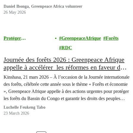
Daniel Ibonga, Greenpeace Africa volunteer
26 May 2026
Protéger
GreenpeaceAfrique
Forêts
l'Environnement
RDC
Journée des forêts 2026 : Greenpeace Afrique
appelle à accélérer les réformes en faveur des
droits communautés en RDC
Kinshasa, 21 mars 2026 – À l’occasion de la Journée internationale
des forêts, célébrée cette année sous le thème « Forêts et économie
», Greenpeace Afrique appelle à des actions urgentes pour protéger
les forêts du Bassin du Congo et garantir les droits des peuples
autochtones et des communautés locales (IPLC) en République
Luchelle Feukeng Tabo
Démocratique du…
23 March 2026