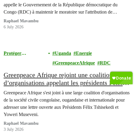
appelle le Gouvernement de la République démocratique du
Congo (RDC) à maintenir le moratoire sur l'attribution de
nouvelles concessions forestières industrielles.
Raphael Mavambu
6 July 2026
Protéger
Uganda
Energie
l'Environnement
GreenpeaceAfrique
RDC
Greenpeace Afrique rejoint une coalition
d’organisations appelant les présidents Félix
Tshisekedi et Yoweri Museveni à renoncer à
Greenpeace Afrique s'est joint à une large coalition d'organisations
toute expansion pétrolière dans le Graben
de la société civile congolaise, ougandaise et internationale pour
Albertin
adresser une lettre ouverte aux Présidents Félix Tshisekedi et
Yoweri Museveni.
Raphael Mavambu
3 July 2026