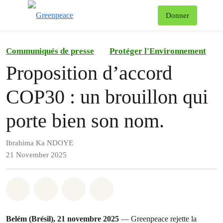
To
Donner
Menu
Communiqués de presse
Protéger l'Environnement
Proposition d’accord
COP30 : un brouillon qui
porte bien son nom.
Ibrahima Ka NDOYE
21 November 2025
Share on Whatsapp
Share on Facebook
Share on Twitter
Share via Email
Belém (Brésil), 21 novembre 2025
— Greenpeace rejette la