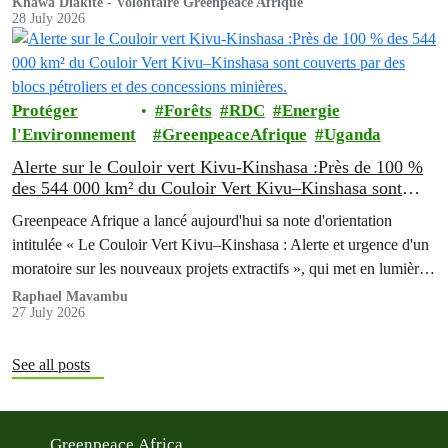
Khawa Diakite - Volontaire Greenpeace Afrique
28 July 2026
delà d’une simple course.
Protéger
Forêts
RDC
Energie
l'Environnement
GreenpeaceAfrique
Uganda
Alerte sur le Couloir vert Kivu-Kinshasa :Près de 100 %
des 544 000 km² du Couloir Vert Kivu–Kinshasa sont
couverts par des blocs pétroliers et des concessions
Greenpeace Afrique a lancé aujourd'hui sa note d'orientation
minières.
intitulée « Le Couloir Vert Kivu–Kinshasa : Alerte et urgence d'un
moratoire sur les nouveaux projets extractifs », qui met en lumière
les profondes contradictions entre l'ambitieux programme de
Raphael Mavambu
27 July 2026
conservation de la République Démocratique du Congo (RDC) et
la poursuite de l'expansion des activités pétrolières, gazières et…
See all posts
Greenpeace Africa