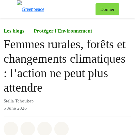
To
Donner
Menu
Les blogs
Protéger l'Environnement
Femmes rurales, forêts et
changements climatiques
: l’action ne peut plus
attendre
Stella Tchoukep
5 June 2026
Share on Whatsapp
Share on Facebook
Share on Twitter
Share via Email