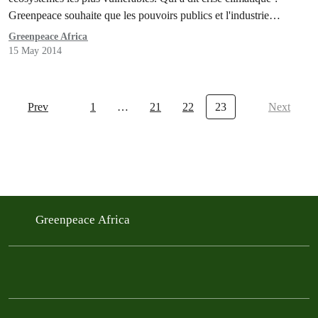
Greenpeace souhaite que les pouvoirs publics et l'industrie
abandonnent leurs nouveaux projets pétroliers et investissent plutôt
Greenpeace Africa
résolument dans les énergies renouvelables et les économies…
15 May 2014
Prev
1
…
21
22
23
Next
Greenpeace Africa