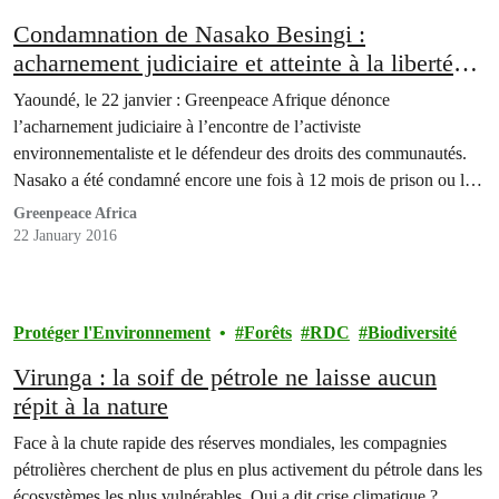
Condamnation de Nasako Besingi :
acharnement judiciaire et atteinte à la liberté
d’expression au Cameroun
Yaoundé, le 22 janvier : Greenpeace Afrique dénonce
l’acharnement judiciaire à l’encontre de l’activiste
environnementaliste et le défendeur des droits des communautés.
Nasako a été condamné encore une fois à 12 mois de prison ou le
paiement d’une amende de 25,000 FCFA et de plus de 400,000
Greenpeace Africa
FCFA en frais de justice.
22 January 2016
Protéger l'Environnement
Forêts
RDC
Biodiversité
Virunga : la soif de pétrole ne laisse aucun
répit à la nature
Face à la chute rapide des réserves mondiales, les compagnies
pétrolières cherchent de plus en plus activement du pétrole dans les
écosystèmes les plus vulnérables. Qui a dit crise climatique ?