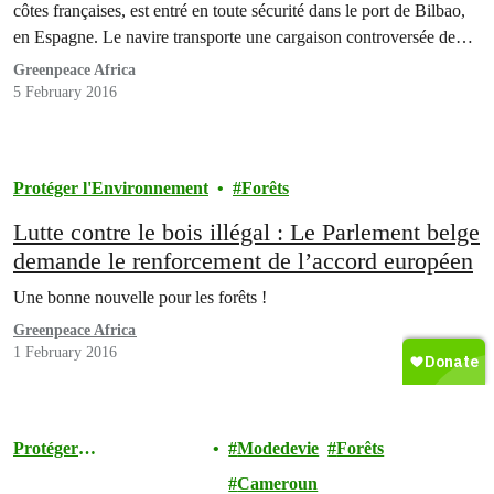
côtes françaises, est entré en toute sécurité dans le port de Bilbao,
en Espagne. Le navire transporte une cargaison controversée de
bois apparemment destinée au marché français. La controverse
Greenpeace Africa
concerne l’origine et la légalité de ce…
5 February 2016
Protéger l'Environnement
Forêts
Lutte contre le bois illégal : Le Parlement belge
demande le renforcement de l’accord européen
Une bonne nouvelle pour les forêts !
Greenpeace Africa
1 February 2016
Protéger
Modedevie
Forêts
l'Environnement
Cameroun