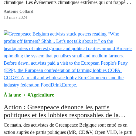
climatique. Les événements climatiques extrêmes qui ont frappé sa
ferme ces dernières années lui ont causé des dommages importants,
Antoine Collard
notamment des pertes de rendements. Trois ONG,…
13 mars 2024
À la une
Agriculture
Action : Greenpeace dénonce les partis
politiques et les lobbies responsables de la
misère des agriculteur·rices
Ce matin, des activistes de Greenpeace Belgique sont entré·es en
action auprès de partis politiques (MR, CD&V, Open VLD, le parti