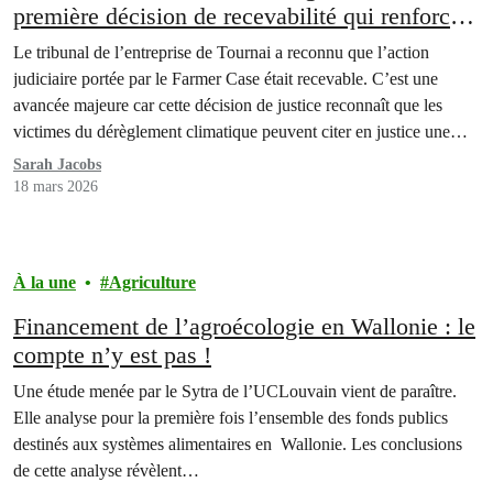
première décision de recevabilité qui renforce
la jurisprudence climatique
Le tribunal de l’entreprise de Tournai a reconnu que l’action
judiciaire portée par le Farmer Case était recevable. C’est une
avancée majeure car cette décision de justice reconnaît que les
victimes du dérèglement climatique peuvent citer en justice une
entreprise dans leur propre pays, même si l’entreprise en question
Sarah Jacobs
n’y est pas basée. Sur le…
18 mars 2026
À la une
Agriculture
Financement de l’agroécologie en Wallonie : le
compte n’y est pas !
Une étude menée par le Sytra de l’UCLouvain vient de paraître.
Elle analyse pour la première fois l’ensemble des fonds publics
destinés aux systèmes alimentaires en Wallonie. Les conclusions
de cette analyse révèlent…