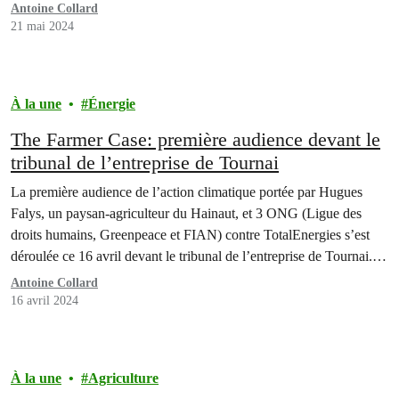
Antoine Collard
21 mai 2024
À la une
Énergie
The Farmer Case: première audience devant le
tribunal de l’entreprise de Tournai
La première audience de l’action climatique portée par Hugues
Falys, un paysan-agriculteur du Hainaut, et 3 ONG (Ligue des
droits humains, Greenpeace et FIAN) contre TotalEnergies s’est
déroulée ce 16 avril devant le tribunal de l’entreprise de Tournai.
Lors de cette audience, les cinq parties se sont entendues sur un
Antoine Collard
calendrier d’échanges de conclusions. Selon ce calendrier,…
16 avril 2024
À la une
Agriculture