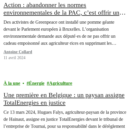
Action : abandonner les normes
environnementales de la PAC, c’est offrir une
pomme empoisonnée au monde agricole
Des activistes de Greenpeace ont installé une pomme géante
devant le Parlement européen à Bruxelles. L’organisation
environnementale demande aux député·es de ne pas offrir un
cadeau empoisonné aux agriculteur·rices en supprimant les
mesures de protection de la nature de la politique agricole
Antoine Collard
commune (PAC). Les député·es décideront aujourd'hui d'accélérer
11 avril 2024
ou non le projet de la…
À la une
Énergie
Agriculture
Une première en Belgique : un paysan assigne
TotalEnergies en justice
Ce 13 mars 2024, Hugues Falys, agriculteur-paysan de la province
de Hainaut, assigne en justice TotalEnergies devant le tribunal de
l’entreprise de Tournai, pour sa responsabilité dans le dérèglement