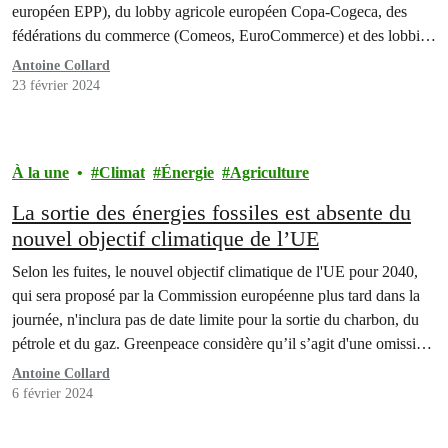
européen EPP), du lobby agricole européen Copa-Cogeca, des
fédérations du commerce (Comeos, EuroCommerce) et des lobbies
de l'industrie alimentaire (Fevia, FoodDrinkEurope). Ces différents
Antoine Collard
acteurs sont à la base du système qui met massivement sous…
23 février 2024
À la une
Climat
Énergie
Agriculture
La sortie des énergies fossiles est absente du
nouvel objectif climatique de l’UE
Selon les fuites, le nouvel objectif climatique de l'UE pour 2040,
qui sera proposé par la Commission européenne plus tard dans la
journée, n'inclura pas de date limite pour la sortie du charbon, du
pétrole et du gaz. Greenpeace considère qu’il s’agit d'une omission
majeure. La combustion de combustibles fossiles pour produire de
Antoine Collard
l'énergie représente…
6 février 2024