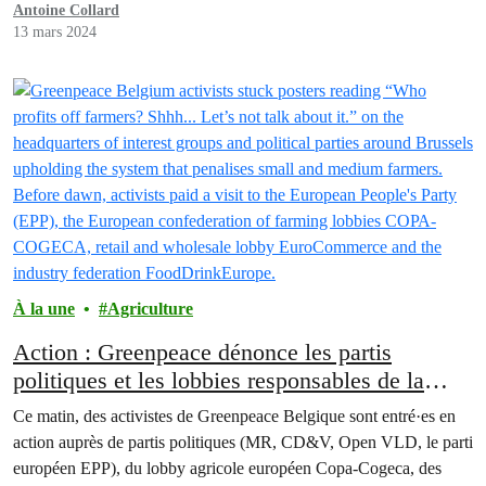
ferme ces dernières années lui ont causé des dommages importants,
Antoine Collard
notamment des pertes de rendements. Trois ONG,…
13 mars 2024
À la une
Agriculture
Action : Greenpeace dénonce les partis
politiques et les lobbies responsables de la
misère des agriculteur·rices
Ce matin, des activistes de Greenpeace Belgique sont entré·es en
action auprès de partis politiques (MR, CD&V, Open VLD, le parti
européen EPP), du lobby agricole européen Copa-Cogeca, des