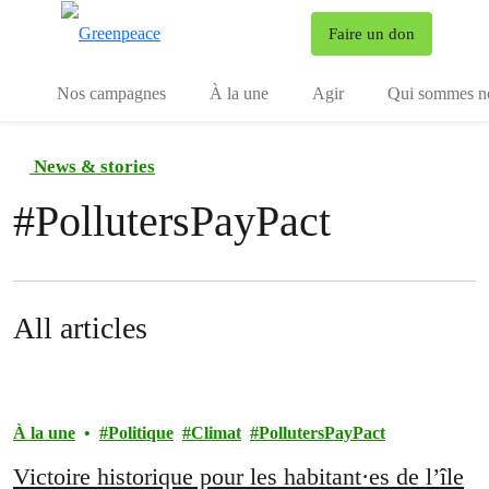
To
Faire un don
Menu
Nos campagnes
À la une
Agir
Qui sommes n
News & stories
#
PollutersPayPact
All articles
À la une
Politique
Climat
PollutersPayPact
Victoire historique pour les habitant·es de l’île