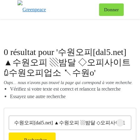
Af
Donner
Menu
0 résultat pour '수원오피[dal5.net]
▲수원오피 ▧밤달 ◇오피사이트
ꇺ수원오피업소 ↖수원o'
Oups... nous n'avons pas trouvé la page qui correspond à votre recherche.
Vérifiez si votre texte est correct et relancez la recherche
Essayez une autre recherche
Clear sear