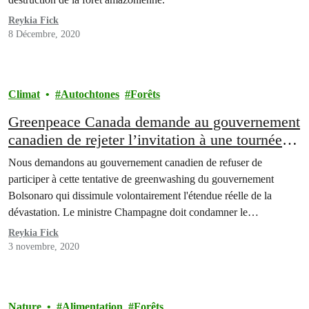
Reykia Fick
8 Décembre, 2020
Climat
Autochtones
Forêts
Greenpeace Canada demande au gouvernement
canadien de rejeter l’invitation à une tournée de
greenwashing en Amazonie
Nous demandons au gouvernement canadien de refuser de
participer à cette tentative de greenwashing du gouvernement
Bolsonaro qui dissimule volontairement l'étendue réelle de la
dévastation. Le ministre Champagne doit condamner le
démantèlement des mesures de protection de l'environnement et le
Reykia Fick
manque de respect des droits de l'homme qui ont mené à cette
3 novembre, 2020
flambée actuelle et…
Nature
Alimentation
Forêts