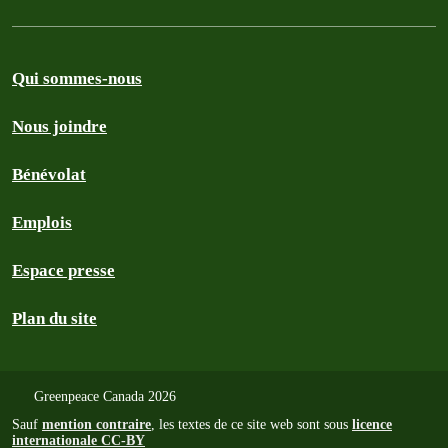
Qui sommes-nous
Nous joindre
Bénévolat
Emplois
Espace presse
Plan du site
Greenpeace Canada 2026
Sauf
mention contraire
, les textes de ce site web sont sous
licence
internationale CC-BY