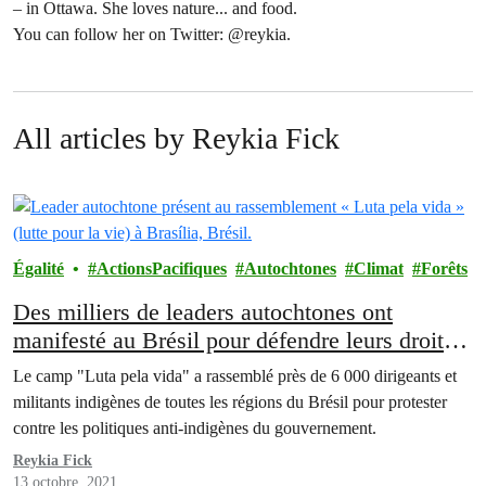
– in Ottawa. She loves nature... and food.
You can follow her on Twitter: @reykia.
All articles by Reykia Fick
Égalité
ActionsPacifiques
Autochtones
Climat
Forêts
Des milliers de leaders autochtones ont
manifesté au Brésil pour défendre leurs droits
et l’Amazonie : pourquoi c’est toujours
Le camp "Luta pela vida" a rassemblé près de 6 000 dirigeants et
important et ce que vous pouvez faire
militants indigènes de toutes les régions du Brésil pour protester
contre les politiques anti-indigènes du gouvernement.
Reykia Fick
13 octobre, 2021