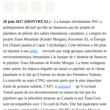
Partager sur Whatsapp
Partager sur Facebook
Partager sur Twitter
Partager via Email
28 juin 2017 (MONTRÉAL) –
La banque néerlandaise ING a
publiquement déclaré qu’elle ne financera pas les projets de
pipelines de pétrole des sables bitumineux canadiens, y compris les
projets Trans Mountain (Kinder Morgan), Keystone XL et Énergie
Est (TransCanada) et Ligne 3 (Enbridge). Cette décision a été prise
en réponse à une
lettre
envoyée par vingt groupes autochtones et
environnementaux demandant à la banque de s’abstenir de financer
le pipeline Trans Mountain de Kinder Morgan. La lettre soulignait,
entre autres, les impacts négatifs qu’aurait ce pipeline sur le climat
planétaire et le fait qu’il bafoue les droits des Premières Nations.
La nouvelle au sujet d’ING survient après que le plus important
fonds de pension suédois, l’AP7, a
annoncé
qu’il excluait
TransCanada de ses investissements en raison du fait que les
pipelines que la pétrolière propose au Canada et aux États-Unis
sont incompatibles avec l’Accord de Paris. Elle fait également suite
au premier appel public à l’épargne (PAPE) de Kinder Morgan