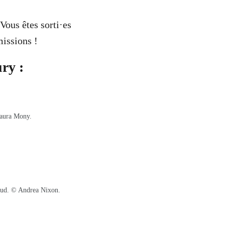
 Vous êtes sorti
·es
issions !
ury :
Laura Mony.
 Sud. © Andrea Nixon.