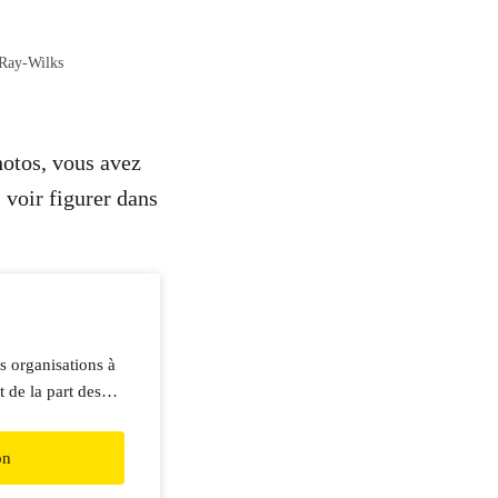
Ray-Wilks
hotos, vous avez
 voir figurer dans
s organisations à
 de la part des
u de partis
t notre liberté de
on
ssants industriels