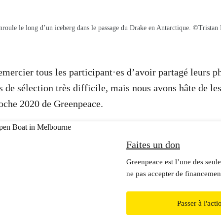
roule le long d’un iceberg dans le passage du Drake en Antarctique.
©Tristan 
mercier tous les participant
·e
s d’avoir partagé leurs p
 de sélection très difficile, mais nous avons hâte de les
poche 2020 de Greenpeace.
Faites un don
Greenpeace est l’une des seule
ne pas accepter de financement
gouvernements, d’entreprises o
politiques. C’est ce qui garanti
Passer à l'acti
parole et d’action face aux pui