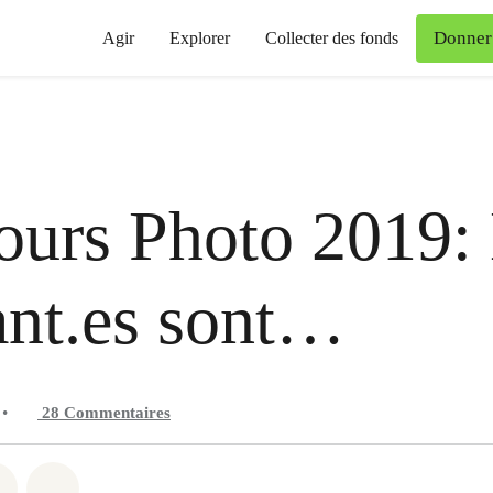
Donner
Agir
Explorer
Collecter des fonds
urs Photo 2019: 
nt.es sont…
•
28
Commentaires
 Whatsapp
er sur Facebook
Partager sur Twitter
Partager via Email