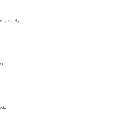
© Magenta Hyde.
es.
ack.