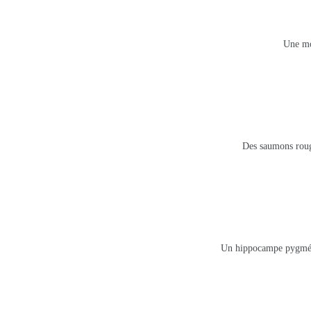
Une mo
Des saumons roug
Un hippocampe pygmée 