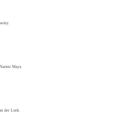
awley.
© Naomi Maya.
an der Leek.