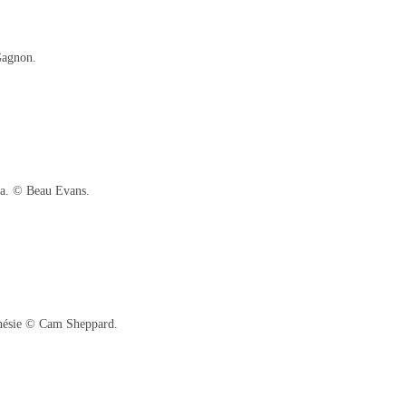
Gagnon.
da. © Beau Evans.
onésie © Cam Sheppard.