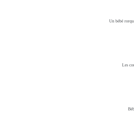
Un bébé rorqua
Les co
Béb