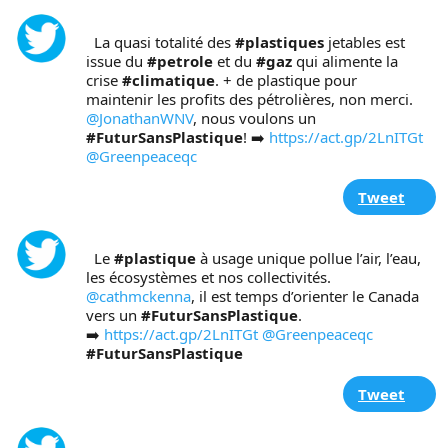
  La quasi totalité des 
#plastiques
 jetables est 
issue du 
#petrole
 et du 
#gaz
 qui alimente la 
crise 
#climatique
. + de plastique pour 
maintenir les profits des pétrolières, non merci. 
@JonathanWNV
, nous voulons un 
#FuturSansPlastique
! ➡️ 
https://act.gp/2LnITGt
@Greenpeaceqc
Tweet
  Le 
#plastique
 à usage unique pollue l’air, l’eau, 
les écosystèmes et nos collectivités. 
@cathmckenna
, il est temps d’orienter le Canada 
vers un 
#FuturSansPlastique
. 

➡️ 
https://act.gp/2LnITGt
@Greenpeaceqc
#FuturSansPlastique
Tweet