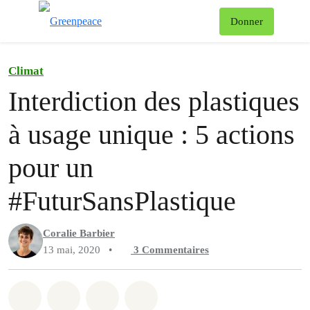
Af
Donner
Menu
Climat
Interdiction des plastiques
à usage unique : 5 actions
pour un
#FuturSansPlastique
Coralie Barbier
13 mai, 2020
•
3
Commentaires
Partager sur Whatsapp
Partager sur Facebook
Partager sur Twitter
Partager via Email