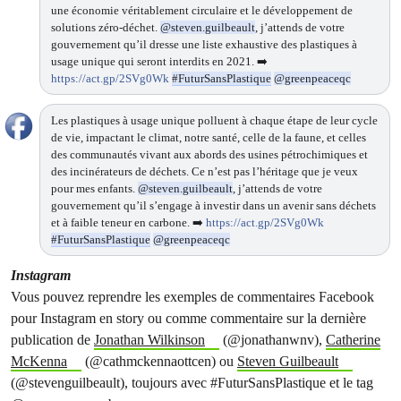
une économie véritablement circulaire et le développement de
solutions zéro-déchet.
@steven.guilbeault
, j’attends de votre
gouvernement qu’il dresse une liste exhaustive des plastiques à
usage unique qui seront interdits en 2021. ➡️
https://act.gp/2SVg0Wk
#FuturSansPlastique
@greenpeaceqc
Les plastiques à usage unique polluent à chaque étape de leur cycle
de vie, impactant le climat, notre santé, celle de la faune, et celles
des communautés vivant aux abords des usines pétrochimiques et
des incinérateurs de déchets. Ce n’est pas l’héritage que je veux
pour mes enfants.
@steven.guilbeault
, j’attends de votre
gouvernement qu’il s’engage à investir dans un avenir sans déchets
et à faible teneur en carbone. ➡️
https://act.gp/2SVg0Wk
#FuturSansPlastique
@greenpeaceqc
Instagram
Vous pouvez reprendre les exemples de commentaires Facebook
pour Instagram en story ou comme commentaire sur la dernière
publication de
Jonathan Wilkinson
(@jonathanwnv),
Catherine
McKenna
(@cathmckennaottcen) ou
Steven Guilbeault
(@stevenguilbeault), toujours avec #FuturSansPlastique et le tag