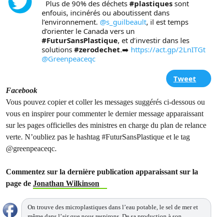
  Plus de 90% des déchets 
#plastiques
 sont 
enfouis, incinérés ou aboutissent dans 
l’environnement. 
@s_guilbeault
, il est temps 
d’orienter le Canada vers un 
#FuturSansPlastique
, et d’investir dans les 
solutions 
#zerodechet
.➡️ 
https://act.gp/2LnITGt
@Greenpeaceqc
Tweet
Facebook
Vous pouvez copier et coller les messages suggérés ci-dessous ou
vous en inspirer pour commenter le dernier message apparaissant
sur les pages officielles des ministres en charge du plan de relance
verte. N’oubliez pas le hashtag #FuturSansPlastique et le tag
@greenpeaceqc.
Commentez sur la dernière publication apparaissant sur la
page de
Jonathan Wilkinson
On trouve des microplastiques dans l’eau potable, le sel de mer et
même dans l’air que nous respirons. De sa production à son