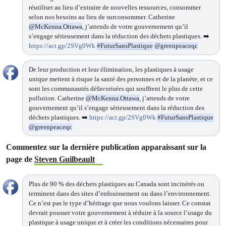
réutiliser au lieu d’extraire de nouvelles ressources, consommer
selon nos besoins au lieu de surconsommer. Catherine
@McKenna.Ottawa
, j’attends de votre gouvernement qu’il
s’engage sérieusement dans la réduction des déchets plastiques. ➡️
https://act.gp/2SVg0Wk
#FuturSansPlastique
@greenpeaceqc
De leur production et leur élimination, les plastiques à usage
unique mettent à risque la santé des personnes et de la planète, et ce
sont les communautés défavorisées qui souffrent le plus de cette
pollution. Catherine
@McKenna.Ottawa
, j’attends de votre
gouvernement qu’il s’engage sérieusement dans la réduction des
déchets plastiques. ➡️
https://act.gp/2SVg0Wk
#FuturSansPlastique
@greenpeaceqc
Commentez sur la dernière publication apparaissant sur la
page de
Steven Guilbeault
Plus de 90 % des déchets plastiques au Canada sont incinérés ou
terminent dans des sites d’enfouissement ou dans l’environnement.
Ce n’est pas le type d’héritage que nous voulons laisser. Ce constat
devrait pousser votre gouvernement à réduire à la source l’usage du
plastique à usage unique et à créer les conditions nécessaires pour