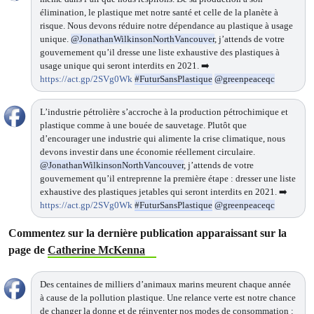
élimination, le plastique met notre santé et celle de la planète à
risque. Nous devons réduire notre dépendance au plastique à usage
unique.
@JonathanWilkinsonNorthVancouver
, j’attends de votre
gouvernement qu’il dresse une liste exhaustive des plastiques à
usage unique qui seront interdits en 2021. ➡️
https://act.gp/2SVg0Wk
#FuturSansPlastique
@greenpeaceqc
L’industrie pétrolière s’accroche à la production pétrochimique et
plastique comme à une bouée de sauvetage. Plutôt que
d’encourager une industrie qui alimente la crise climatique, nous
devons investir dans une économie réellement circulaire.
@JonathanWilkinsonNorthVancouver
, j’attends de votre
gouvernement qu’il entreprenne la première étape : dresser une liste
exhaustive des plastiques jetables qui seront interdits en 2021. ➡️
https://act.gp/2SVg0Wk
#FuturSansPlastique
@greenpeaceqc
Commentez sur la dernière publication apparaissant sur la
page de
Catherine McKenna
Des centaines de milliers d’animaux marins meurent chaque année
à cause de la pollution plastique. Une relance verte est notre chance
de changer la donne et de réinventer nos modes de consommation :