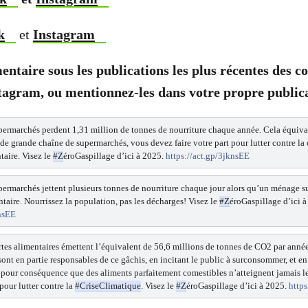
k
et
Instagram
ntaire sous les publications les plus récentes des 
agram, ou mentionnez-les dans votre propre publica
ermarchés perdent 1,31 million de tonnes de nourriture chaque année. Cela équivau
e de grande chaîne de supermarchés, vous devez faire votre part pour lutter contre la 
taire. Visez le
#Z
éroGaspillage d’ici à 2025.
https://act.gp/3jknsEE
ermarchés jettent plusieurs tonnes de nourriture chaque jour alors qu’un ménage su
ntaire. Nourrissez la population, pas les décharges! Visez le
#Z
éroGaspillage d’ici à
knsEE
rtes alimentaires émettent l’équivalent de 56,6 millions de tonnes de CO2 par anné
ont en partie responsables de ce gâchis, en incitant le public à surconsommer, et en
 pour conséquence que des aliments parfaitement comestibles n’atteignent jamais les 
 pour lutter contre la
#CriseClimatique
. Visez le
#Z
éroGaspillage d’ici à 2025.
https