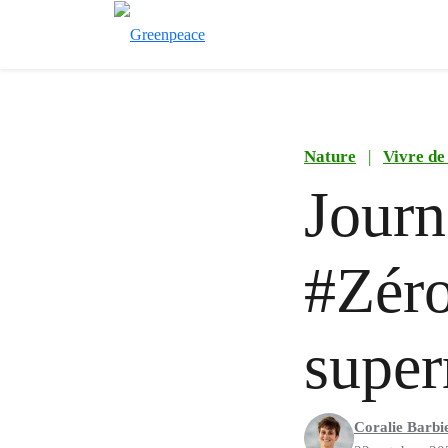
Nature
|
Vivre de
Journ
#Zéro
super
Coralie Barbi