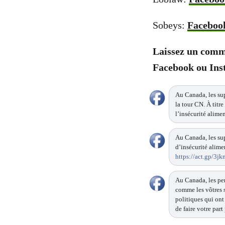
Sobeys:
Faceboo
Laissez un comme
Facebook ou Inst
Au Canada, les sup
la tour CN. À titr
l’insécurité alimen
Au Canada, les sup
d’insécurité alime
https://act.gp/3j
Au Canada, les pe
comme les vôtres s
politiques qui ont
de faire votre part