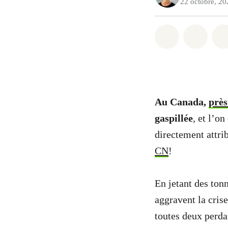
22 octobre, 20
Partager sur
Partag
Au Canada,
près
gaspillée
, et l’o
directement attri
CN
!
En jetant des ton
aggravent la crise
toutes deux perda