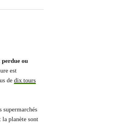
t perdue ou
ture est
lus de
dix tours
es supermarchés
 la planète sont