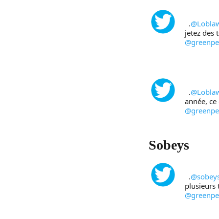
  .
@Lobla
jetez des 
@greenp
  .
@Lobla
année, ce 
@greenp
Sobeys
  .
@sobey
plusieurs 
@greenp