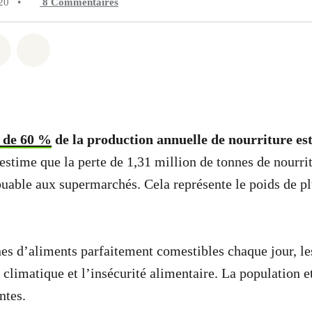
20
•
8
Commentaires
 Whatsapp
er sur Facebook
Partager sur Twitter
Partager via Email
 de 60 %
de la production annuelle de nourriture es
n estime que la perte de 1,31 million de tonnes de nourri
buable aux supermarchés. Cela représente le poids de p
nes d’aliments parfaitement comestibles chaque jour, l
 climatique et l’insécurité alimentaire. La population et
ntes.