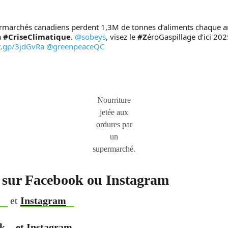
 
#CriseClimatique
. 
@sobeys
, visez le 
#Z
ct.gp/3jdGvRa
@greenpeaceQC
Nourriture
jetée aux
ordures par
un
supermarché.
sur Facebook ou Instagram
et
Instagram
k
et
Instagram