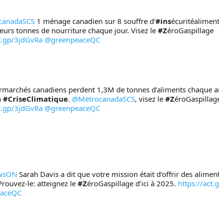
canadaSCS
 1 ménage canadien sur 8 souffre d’
#ins
écuritéaliment
ieurs tonnes de nourriture chaque jour. Visez le 
#Z
éroGaspillage 
ct.gp/3jdGvRa
@greenpeaceQC
 
#CriseClimatique
. 
@MetrocanadaSCS
, visez le 
#Z
ct.gp/3jdGvRa
@greenpeaceQC
wsON
 Sarah Davis a dit que votre mission était d’offrir des aliment
Prouvez-le: atteignez le 
#Z
éroGaspillage d’ici à 2025. 
https://act
eaceQC