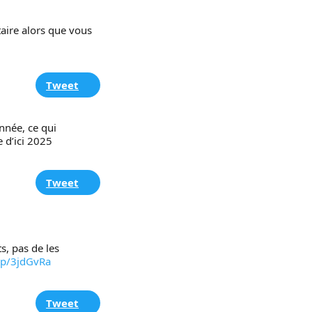
aire alors que vous 
Tweet
éroGaspillage d’ici 2025 
Tweet
s, pas de les 
.gp/3jdGvRa
Tweet