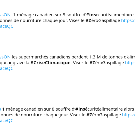
wsON
, 1 ménage canadien sur 8 souffre d’
#ins
écuritéalimentaire 
tonnes de nourriture chaque jour. Visez le 
#Z
éroGaspillage 
https:
eaceQC
wsON
 les supermarchés canadiens perdent 1,3 M de tonnes d’ali
qui aggrave la 
#CriseClimatique
. Visez le 
#Z
éroGaspillage 
http
eaceQC
s
 1 ménage canadien sur 8 souffre d’
#ins
écuritéalimentaire alors
tonnes de nourriture chaque jour. Visez le 
#Z
éroGaspillage 
https:
eaceQC