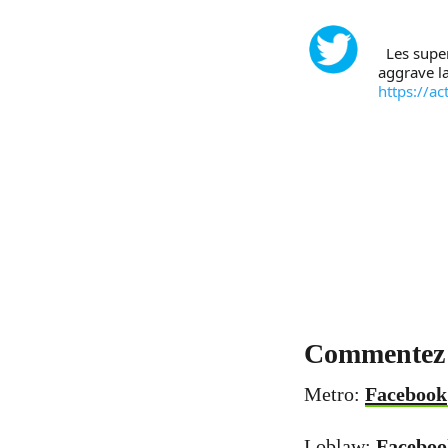
  Les supermarchés canadiens perdent 1,3M de tonnes d’aliments chaque année, ce qui 
aggrave la
https://a
Commentez 
Metro:
Facebook
Loblaw:
Faceboo