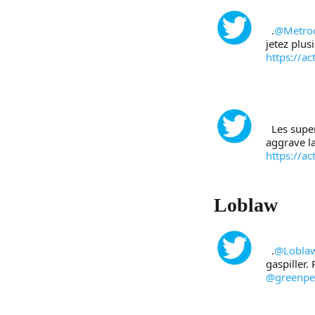
  .
@Metro
jetez plus
https://a
  Les supermarchés canadiens perdent 1,3M de tonnes d’aliments chaque année, ce qui 
aggrave la
https://a
Loblaw
  .
@Lobla
gaspiller. 
@greenp