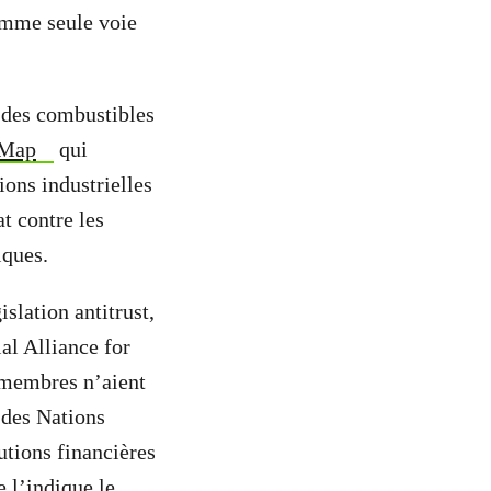
omme seule voie
 des combustibles
 Map
qui
ions industrielles
at contre les
iques.
islation antitrust,
al Alliance for
s membres n’aient
 des Nations
utions financières
e l’indique le