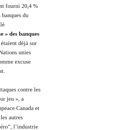
nt fourni 20,4 %
s banques du
lé
se » des banques
étaient déjà sur
 Nations unies
 comme excuse
t.
ttaques contre les
r jeu », a
enpeace Canada et
les autres
éro”, l’industrie