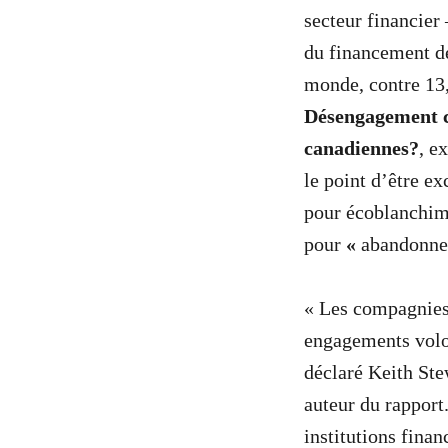
secteur financier
du financement de
monde, contre 13,
Désengagement cl
canadiennes?
, e
le point d’être e
pour écoblanchime
pour
«
abandonne
« Les compagnies 
engagements volon
déclaré Keith Ste
auteur du rapport
institutions finan