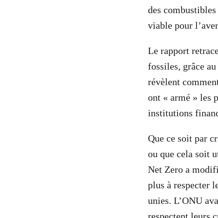
des combustibles 
viable pour l’aven
Le rapport retra
fossiles, grâce a
révèlent comment 
ont « armé » les p
institutions fina
Que ce soit par cr
ou que cela soit 
Net Zero a modifi
plus à respecter 
unies. L’ONU avait
respectent leurs c