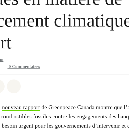
cement climatique
rt
mo
0
Commentaires
 Whatsapp
er sur Facebook
Partager sur Twitter
Partager via Email
n
nouveau rapport
de Greenpeace Canada montre que l’a
s combustibles fossiles contre les engagements des ban
du besoin urgent pour les gouvernements d’intervenir et 