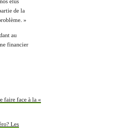
 nos élus
artie de la
 problème. »
ant au
me financier
faire face à la «
zéro? Les