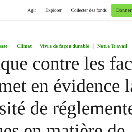
Donner
Agir
Explorer
Collecter des fonds
esse
Climat
|
Vivre de façon durable
|
Notre Travail
aque contre les fa
et en évidence l
sité de réglemente
es en matière de