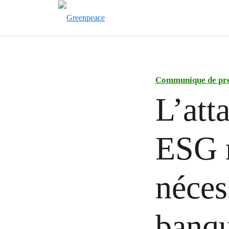
Communique de pr
L’att
ESG m
néces
banqu