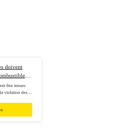
s doivent
combustibles
nt être tenues
la violation des
ur contribution au
on