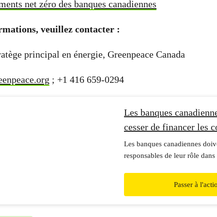
ments net zéro des banques canadiennes
rmations, veuillez contacter :
ratège principal en énergie, Greenpeace Canada
eenpeace.org
; +1 416 659-0294
Les banques canadienne
cesser de financer les 
fossiles
Les banques canadiennes doive
responsables de leur rôle dans 
droits des Autochtones et de le
changement climatique.
Passer à l'acti