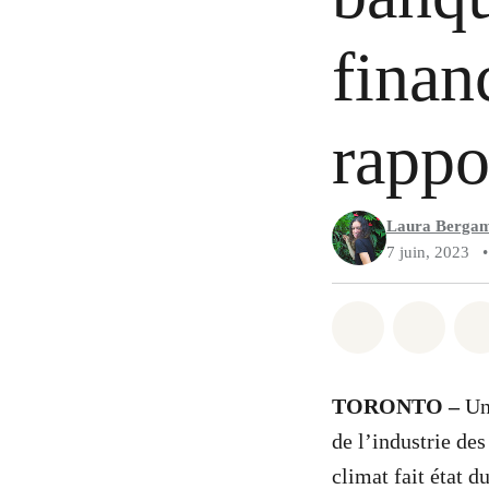
finan
rappo
Laura Berga
7 juin, 2023
•
Partager sur
Partag
TORONTO
–
U
de l’industrie de
climat fait état 