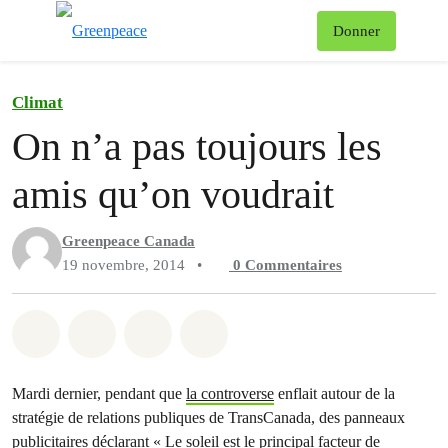
Af
Donner
Menu
Climat
On n’a pas toujours les
amis qu’on voudrait
Greenpeace Canada
19 novembre, 2014
•
0
Commentaires
Partager sur Whatsapp
Partager sur Facebook
Partager sur Twitter
Partager via Email
Mardi dernier, pendant que
la controverse
enflait autour de la
stratégie de relations publiques de TransCanada, des panneaux
publicitaires déclarant « Le soleil est le principal facteur de