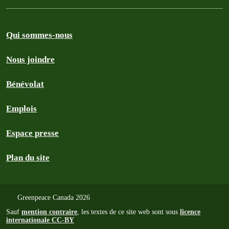
Qui sommes-nous
Nous joindre
Bénévolat
Emplois
Espace presse
Plan du site
Greenpeace Canada 2026
Sauf
mention contraire
, les textes de ce site web sont sous
licence
internationale CC-BY