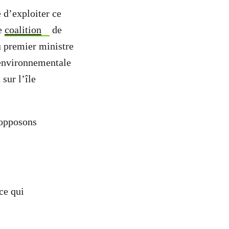
 d’exploiter ce
te
coalition
de
u premier ministre
 environnementale
sur l’île
 opposons
 ce qui