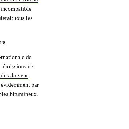
t incompatible
lerait tous les
rre
ernationale de
os émissions de
iles doivent
e évidemment par
ables bitumineux,