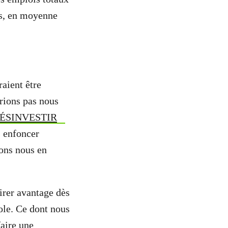
is, en moyenne
raient être
rions pas nous
ÉSINVESTIR
s enfoncer
ons nous en
irer avantage dès
ole. Ce dont nous
ire une