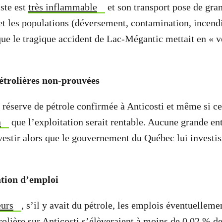
iste est
très inflammable
et son transport pose de gra
t les populations (déversement, contamination, incendi
que le tragique accident de Lac-Mégantic mettait en « v
étrolières non-prouvées
éserve de pétrole confirmée à Anticosti et même si cela 
n
que l’exploitation serait rentable. Aucune grande ent
vestir alors que le gouvernement du Québec lui investis
ation d’emploi
eurs
, s’il y avait du pétrole, les emplois éventuelleme
trolière sur Anticosti s’élèveraient à moins de 0,02 % d