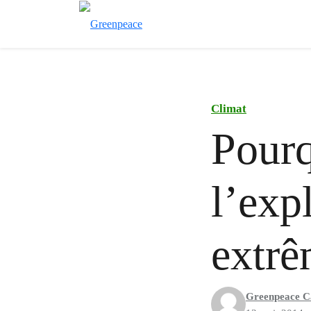
Climat
Pourq
l’exp
extrê
Greenpeace C