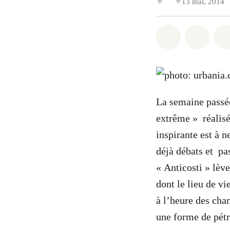
13 mai, 2014
Partager sur
Partag
La semaine passée
extrême » réalis
inspirante est à 
déjà débats et pa
« Anticosti » lève
dont le lieu de v
à l’heure des cha
une forme de pétr