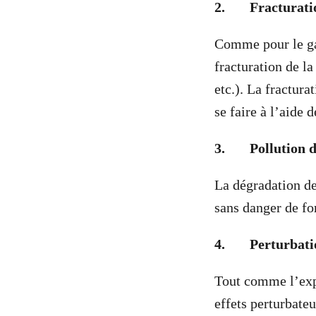
2.
Fracturati
Comme pour le gaz
fracturation de l
etc.). La fractur
se faire à l’aide 
3.
Pollution d
La dégradation de
sans danger de fo
4.
Perturbatio
Tout comme l’expl
effets perturbateur