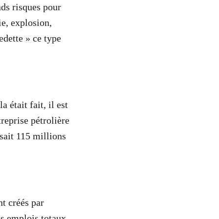
nds risques pour
e, explosion,
edette » ce type
était fait, il est
reprise pétrolière
sait 115 millions
nt créés par
es emplois totaux