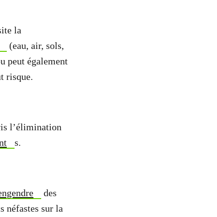
ite la
(eau, air, sols,
 ou peut également
t risque.
is l’élimination
nt
s.
engendre
des
ts néfastes sur la