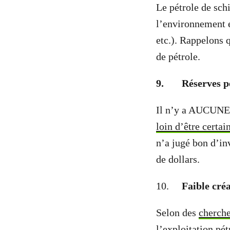
Le pétrole de sch
l’environnement e
etc.). Rappelons 
de pétrole.
9.
Réserves p
Il n’y a AUCUNE r
loin d’être certai
n’a jugé bon d’in
de dollars.
10.
Faible cré
Selon des
cherch
l’exploitation pé