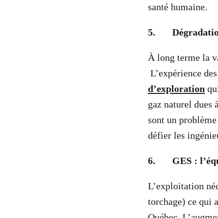
santé humaine.
5.
Dégradatio
À long terme la va
L’expérience des 
d’exploration
qui
gaz naturel dues 
sont un problème 
défier les ingénie
6.
GES : l’éq
L’exploitation né
torchage) ce qui 
Québec. L’augment