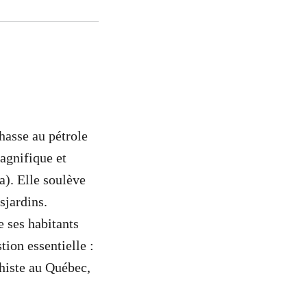
hasse au pétrole
agnifique et
a). Elle soulève
sjardins.
e ses habitants
ion essentielle :
chiste au Québec,