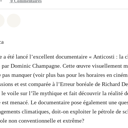
•
0
Commentaires
 Whatsapp
er sur Facebook
Partager sur Twitter
Partager via Email
 a été lancé l’excellent documentaire « Anticosti : la c
é par Dominic Champagne. Cette œuvre visuellement m
ne pas manquer (voir plus bas pour les horaires en ciném
ssions et est comparée à l’Erreur boréale de Richard De
 le voile sur l’île mythique et fait découvrir la réalité d
ie est menacé. Le documentaire pose également une quest
ngements climatiques, doit-on exploiter le pétrole de s
ole non conventionnelle et extrême?