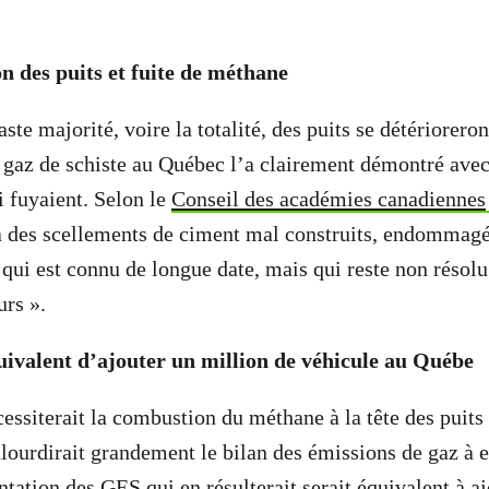
n des puits et fuite de méthane
ste majorité, voire la totalité, des puits se détérioreront
gaz de schiste au Québec l’a clairement démontré avec
 fuyaient. Selon le
Conseil des académies canadiennes
à des scellements de ciment mal construits, endommagé
qui est connu de longue date, mais qui reste non résolu
urs ».
uivalent d’ajouter un million de véhicule au Québe
cessiterait la combustion du méthane à la tête des puits
alourdirait grandement le bilan des émissions de gaz à e
ation des GES qui en résulterait serait équivalent
à a