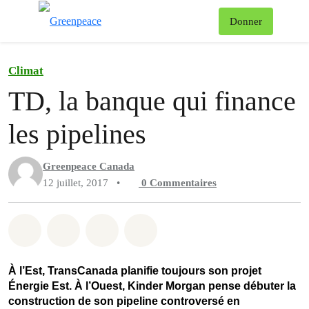
Af
Donner
Menu
Climat
TD, la banque qui finance
les pipelines
Greenpeace Canada
12 juillet, 2017
•
0
Commentaires
Partager sur Whatsapp
Partager sur Facebook
Partager sur Twitter
Partager via Email
À l’Est, TransCanada planifie toujours son projet
Énergie Est. À l’Ouest, Kinder Morgan pense débuter la
construction de son pipeline controversé en