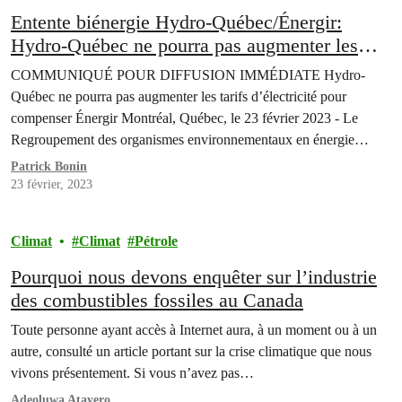
Entente biénergie Hydro-Québec/Énergir:
Hydro-Québec ne pourra pas augmenter les
tarifs d’électricité
COMMUNIQUÉ POUR DIFFUSION IMMÉDIATE Hydro-
Québec ne pourra pas augmenter les tarifs d’électricité pour
compenser Énergir Montréal, Québec, le 23 février 2023 - Le
Regroupement des organismes environnementaux en énergie
(ROEÉ), Greenpeace Canada, Nature Québec, le Regroupement
Patrick Bonin
vigilance hydrocarbures Québec et le SCFP-Québec accueillent
23 février, 2023
avec satisfaction la décision de la Régie de l’énergie qui interdit à
Hydro-Québec…
Climat
Climat
Pétrole
Pourquoi nous devons enquêter sur l’industrie
des combustibles fossiles au Canada
Toute personne ayant accès à Internet aura, à un moment ou à un
autre, consulté un article portant sur la crise climatique que nous
vivons présentement. Si vous n’avez pas…
Adeoluwa Atayero