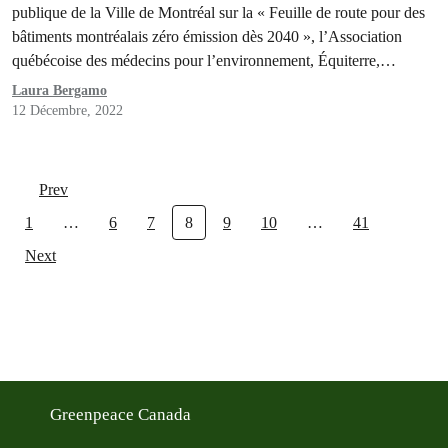
publique de la Ville de Montréal sur la « Feuille de route pour des
bâtiments montréalais zéro émission dès 2040 », l’Association
québécoise des médecins pour l’environnement, Équiterre,
Greenpeace Canada, la Fondation David Suzuki, Nature Québec,
Laura Bergamo
le Regroupement vigilance hydrocarbures Québec, le
12 Décembre, 2022
Regroupement…
Prev
1
…
6
7
8
9
10
…
41
Next
Greenpeace Canada