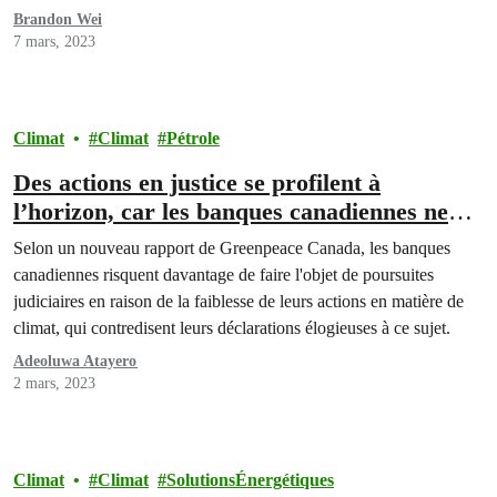
Brandon Wei
7 mars, 2023
Climat
Climat
Pétrole
Des actions en justice se profilent à
l’horizon, car les banques canadiennes ne
respectent pas leurs engagements en matière
Selon un nouveau rapport de Greenpeace Canada, les banques
de climat: rapport
canadiennes risquent davantage de faire l'objet de poursuites
judiciaires en raison de la faiblesse de leurs actions en matière de
climat, qui contredisent leurs déclarations élogieuses à ce sujet.
Adeoluwa Atayero
2 mars, 2023
Climat
Climat
SolutionsÉnergétiques