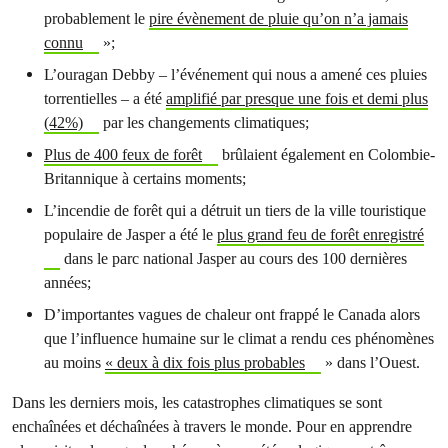
probablement le
pire évènement de pluie qu’on n’a jamais
connu
»;
L’ouragan Debby – l’événement qui nous a amené ces pluies
torrentielles – a été
amplifié par presque une fois et demi plus
(42%)
par les changements climatiques;
Plus de 400 feux de forêt
brûlaient également en Colombie-
Britannique à certains moments;
L’incendie de forêt qui a détruit un tiers de la ville touristique
populaire de Jasper a été le
plus grand feu de forêt enregistré
dans le parc national Jasper au cours des 100 dernières
années;
D’importantes vagues de chaleur ont frappé le Canada alors
que l’influence humaine sur le climat a rendu ces phénomènes
au moins
« deux à dix fois plus probables
» dans l’Ouest.
Dans les derniers mois, les catastrophes climatiques se sont
enchaînées et déchaînées à travers le monde. Pour en apprendre