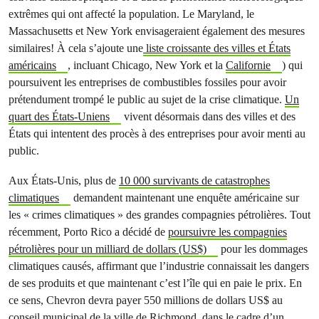
extrêmes qui ont affecté la population. Le Maryland, le
Massachusetts et New York envisageraient également des mesures
similaires! À cela s’ajoute une
liste croissante des villes et États
américains
, incluant Chicago, New York et la
Californie
) qui
poursuivent les entreprises de combustibles fossiles pour avoir
prétendument trompé le public au sujet de la crise climatique.
Un
quart des États-Uniens
vivent désormais dans des villes et des
États qui intentent des procès à des entreprises pour avoir menti au
public.
Aux États-Unis, plus de
10 000 survivants de catastrophes
climatiques
demandent maintenant une enquête américaine sur
les « crimes climatiques » des grandes compagnies pétrolières. Tout
récemment, Porto Rico a décidé de
poursuivre les compagnies
pétrolières pour un milliard de dollars (US$)
pour les dommages
climatiques causés, affirmant que l’industrie connaissait les dangers
de ses produits et que maintenant c’est l’île qui en paie le prix. En
ce sens, Chevron devra payer 550 millions de dollars US$ au
conseil municipal de la ville de Richmond, dans le cadre d’un