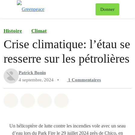
Af
Donner
Menu
Histoire
Climat
Crise climatique: l’étau se
resserre sur les pétrolières
Patrick Bonin
4 septembre, 2024
•
1
Commentaires
Partager sur Whatsapp
Partager sur Facebook
Partager sur Twitter
Partager via Email
Un hélicoptère de lutte contre les incendies vole avec un seau
d’eau lors du Park Fire le 29 juillet 2024 près de Chico, en