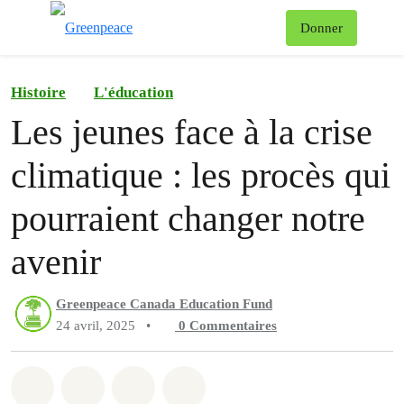
Af
Donner
Menu
Histoire
L'éducation
Les jeunes face à la crise
climatique : les procès qui
pourraient changer notre
avenir
Greenpeace Canada Education Fund
24 avril, 2025
•
0
Commentaires
Partager sur Whatsapp
Partager sur Facebook
Partager sur Twitter
Partager via Email