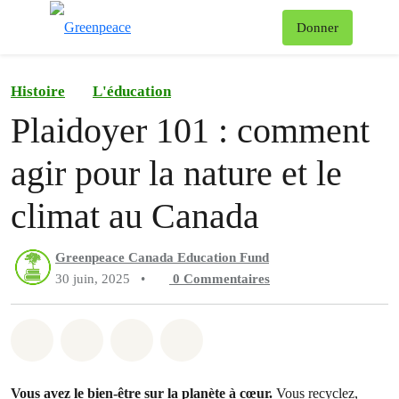
Af
Donner
Menu
Histoire
L'éducation
Plaidoyer 101 : comment
agir pour la nature et le
climat au Canada
Greenpeace Canada Education Fund
30 juin, 2025
•
0
Commentaires
Partager sur Whatsapp
Partager sur Facebook
Partager sur Twitter
Partager via Email
Vous avez le bien-être sur la planète à cœur.
Vous recyclez,