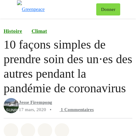
Af
Donner
Menu
Histoire
Climat
10 façons simples de
prendre soin des un·es des
autres pendant la
pandémie de coronavirus
Jesse Firempong
17 mars, 2020
•
1
Commentaires
Partager sur Whatsapp
Partager sur Facebook
Partager sur Twitter
Partager via Email