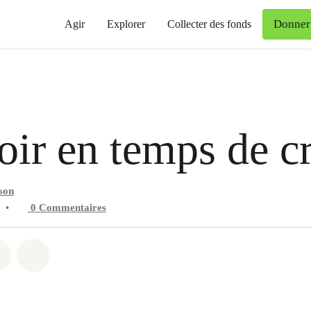
Donner
Agir
Explorer
Collecter des fonds
oir en temps de cr
son
•
0
Commentaires
 Whatsapp
er sur Facebook
Partager sur Twitter
Partager via Email