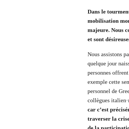
Dans le tourment
mobilisation mon
majeure. Nous co
et sont désireus
Nous assistons pa
quelque jour nais
personnes offrent 
exemple cette sem
personnel de Green
collègues italien·
car c’est précis
traverser la cris
de la participati