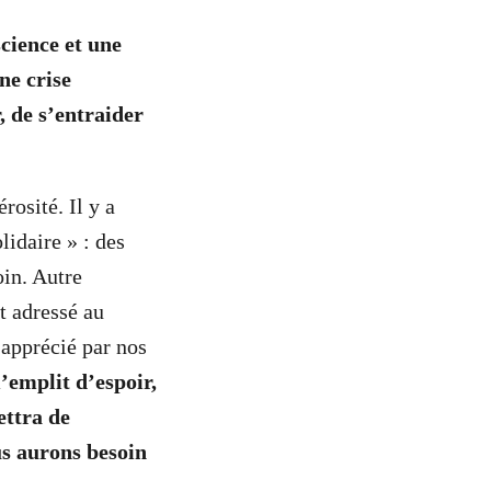
cience et une
ne crise
, de s’entraider
osité. Il y a
idaire » : des
oin. Autre
t adressé au
 apprécié par nos
’emplit d’espoir,
ettra de
s aurons besoin