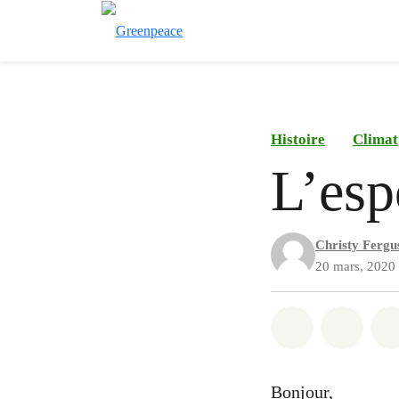
Histoire
Climat
L’esp
Christy Fergu
20 mars, 2020
Partager sur
Partag
Bonjour,