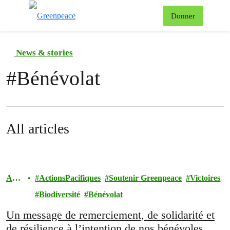
Af
Donner
Menu
News & stories
#
Bénévolat
All articles
Acti
ActionsPacifiques
Soutenir Greenpeace
Victoires
ons
Biodiversité
Bénévolat
Un message de remerciement, de solidarité et
de résilience à l’intention de nos bénévoles.