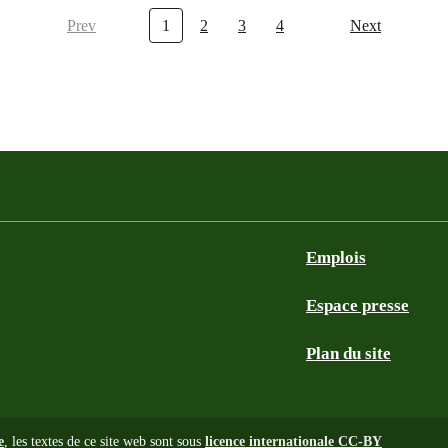
Prev
1
2
3
4
Next
Emplois
Espace presse
Plan du site
e
, les textes de ce site web sont sous
licence internationale CC-BY