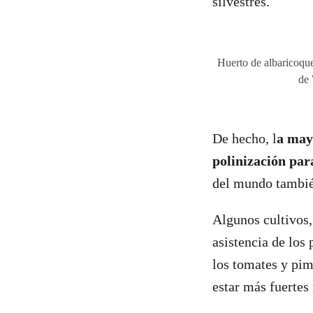
silvestres.
Huerto de albaricoque
de 
De hecho, l
a mayo
polinización par
del mundo también
Algunos cultivos
asistencia de los
los tomates y pim
estar más fuertes