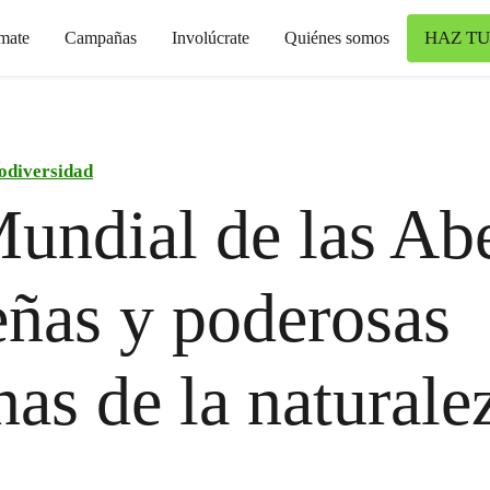
HAZ TU
mate
Campañas
Involúcrate
Quiénes somos
odiversidad
undial de las Abe
ñas y poderosas
nas de la naturale