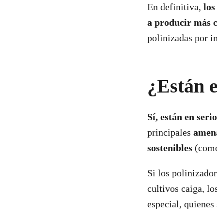
En definitiva,
los
a producir más c
polinizadas por i
¿Están e
Sí, están en ser
principales
amen
sostenibles
(como 
Si los polinizado
cultivos caiga, l
especial, quienes