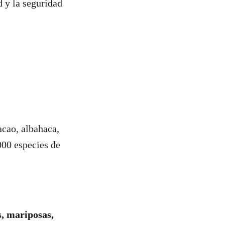
d y la seguridad
acao, albahaca,
000 especies de
, mariposas,