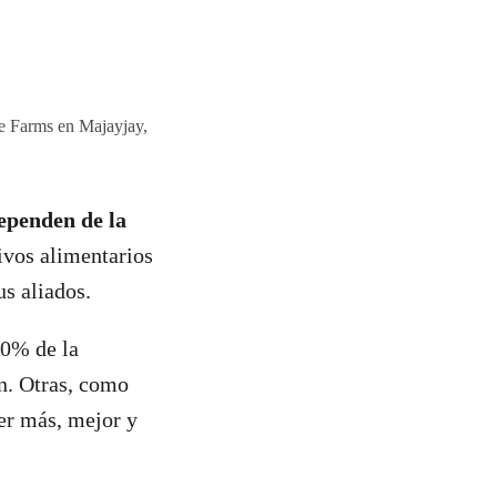
re Farms en Majayjay,
ependen de la
tivos alimentarios
us aliados.
00% de la
an. Otras, como
er más, mejor y