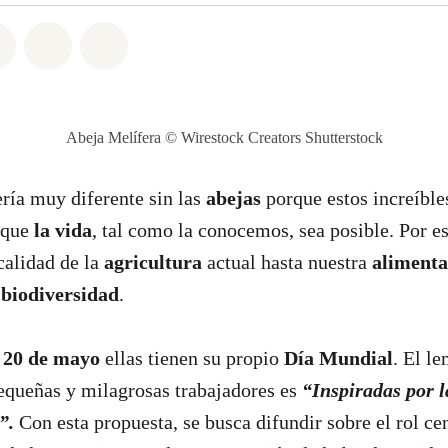
atsapp
on Facebook
Share on Twitter
Share via Email
Share on Bluesky
Abeja Melífera © Wirestock Creators Shutterstock
ía muy diferente sin las
abejas
porque estos increíble
que
la vida
, tal como la conocemos, sea posible. Por e
calidad de la
agricultura
actual hasta nuestra
alimenta
a
biodiversidad
.
a
20 de mayo
ellas tienen su propio
Día Mundial
. El l
pequeñas y milagrosas trabajadores es
“Inspiradas por l
s”.
Con esta propuesta, se busca difundir sobre el rol ce