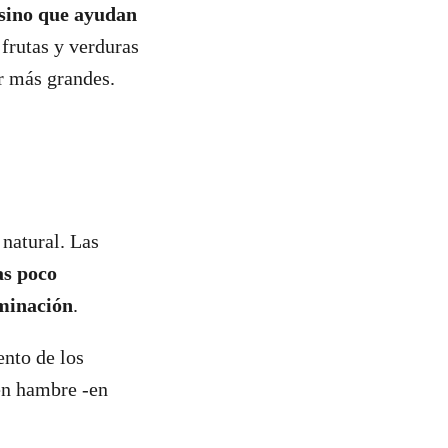
 sino que ayudan
frutas y verduras
er más grandes.
 natural. Las
as poco
minación
.
ento de los
sen hambre -en