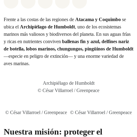
Share on Whatsapp
Share on Facebook
Share on Twitter
Share via Email
Share on Bluesky
Frente a las costas de las regiones de
Atacama y Coquimbo
se
ubica el
Archipiélago de Humboldt
, uno de los ecosistemas
marinos más valiosos y biodiversos del planeta. En sus aguas frías
y ricas en nutrientes conviven
ballenas fin y azul, delfines nariz
de botella, lobos marinos, chungungos, pingüinos de Humboldt
—especie en peligro de extinción— y una enorme variedad de
aves marinas.
Archipiélago de Humboldt
© César Villarroel / Greenpeace
© César Villarroel / Greenpeace
© César Villarroel / Greenpeace
Nuestra misión: proteger el