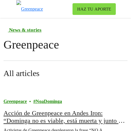
To
HAZ TU APORTE
Menu
News & stories
Greenpeace
All articles
Greenpeace
NoaDominga
Acción de Greenpeace en Andes Iron:
“Dominga no es viable, está muerta y junto a
la ciudadanía pondremos la lápida a este
Activistas de Greenpeace desplegaron la frase “NO A