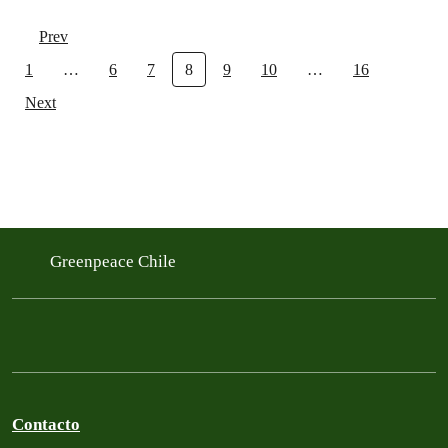
Prev
1
…
6
7
8
9
10
…
16
Next
Greenpeace Chile
Contacto