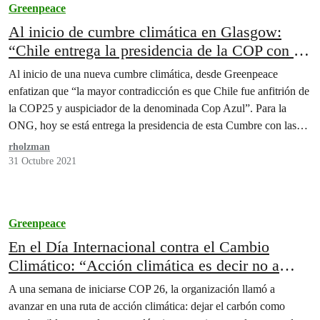
Greenpeace
Al inicio de cumbre climática en Glasgow:
“Chile entrega la presidencia de la COP con el
conflicto medioambiental de Dominga en
Al inicio de una nueva cumbre climática, desde Greenpeace
marcha”
enfatizan que “la mayor contradicción es que Chile fue anfitrión de
la COP25 y auspiciador de la denominada Cop Azul”. Para la
ONG, hoy se está entrega la presidencia de esta Cumbre con las
manos sucias.
rholzman
31 Octubre 2021
Greenpeace
En el Día Internacional contra el Cambio
Climático: “Acción climática es decir no a
Dominga y proteger los santuarios naturales”
A una semana de iniciarse COP 26, la organización llamó a
avanzar en una ruta de acción climática: dejar el carbón como