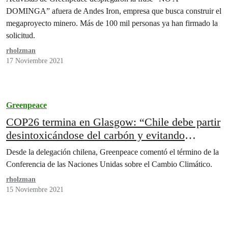
nefasto proyecto”
DOMINGA” afuera de Andes Iron, empresa que busca construir el
megaproyecto minero. Más de 100 mil personas ya han firmado la
solicitud.
rholzman
17 Noviembre 2021
Greenpeace
COP26 termina en Glasgow: “Chile debe partir
desintoxicándose del carbón y evitando
proyectos como Dominga”
Desde la delegación chilena, Greenpeace comentó el término de la
Conferencia de las Naciones Unidas sobre el Cambio Climático.
rholzman
15 Noviembre 2021