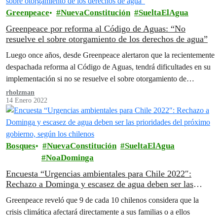
Greenpeace
NuevaConstitución
SueltaElAgua
Greenpeace por reforma al Código de Aguas: “No
resuelve el sobre otorgamiento de los derechos de agua”
Luego once años, desde Greenpeace alertaron que la recientemente
despachada reforma al Código de Aguas, tendrá dificultades en su
implementación si no se resuelve el sobre otorgamiento de
derechos de aguas.
rholzman
14 Enero 2022
Bosques
NuevaConstitución
SueltaElAgua
NoaDominga
Encuesta “Urgencias ambientales para Chile 2022″:
Rechazo a Dominga y escasez de agua deben ser las
prioridades del próximo gobierno, según los chilenos
Greenpeace reveló que 9 de cada 10 chilenos considera que la
crisis climática afectará directamente a sus familias o a ellos