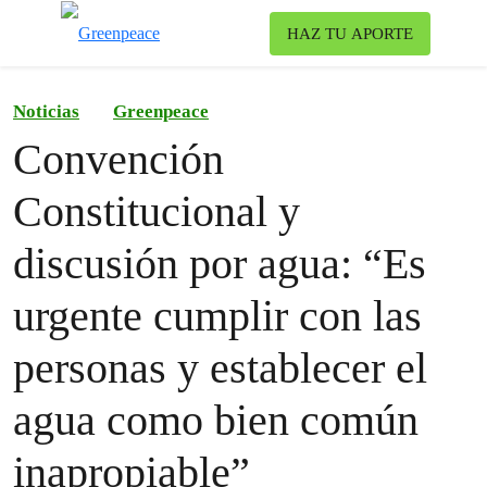
To
HAZ TU APORTE
Menu
Noticias
Greenpeace
Convención
Constitucional y
discusión por agua: “Es
urgente cumplir con las
personas y establecer el
agua como bien común
inapropiable”