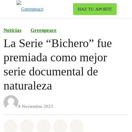
To
HAZ TU APORTE
Menu
Noticias
Greenpeace
La Serie “Bichero” fue
premiada como mejor
serie documental de
naturaleza
8 Noviembre 2023
Share on Whatsapp
Share on Facebook
Share on Twitter
Share via Email
Share on Bluesky