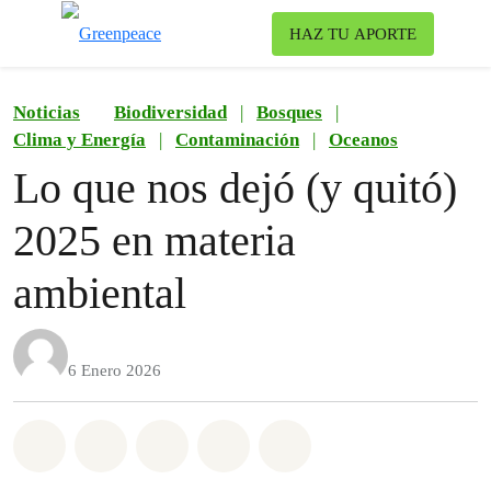
To
HAZ TU APORTE
Menu
Noticias
Biodiversidad
|
Bosques
|
Clima y Energía
|
Contaminación
|
Oceanos
Lo que nos dejó (y quitó)
2025 en materia
ambiental
6 Enero 2026
Share on Whatsapp
Share on Facebook
Share on Twitter
Share via Email
Share on Bluesky