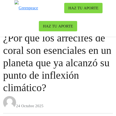
To
HAZ TU APORTE
Menu
Noticias
Oceanos
HAZ TU APORTE
¿Por qué los arrecifes de
coral son esenciales en un
planeta que ya alcanzó su
punto de inflexión
climático?
24 Octubre 2025