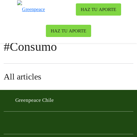
To
HAZ TU APORTE
Menu
News & stories
HAZ TU APORTE
#
Consumo
All articles
Greenpeace Chile