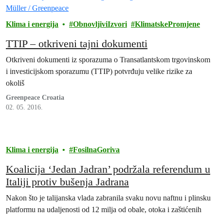
Klima i energija
ObnovljiviIzvori
KlimatskePromjene
TTIP – otkriveni tajni dokumenti
Otkriveni dokumenti iz sporazuma o Transatlantskom trgovinskom
i investicijskom sporazumu (TTIP) potvrđuju velike rizike za
okoliš
Greenpeace Croatia
02. 05. 2016.
Klima i energija
FosilnaGoriva
Koalicija ‘Jedan Jadran’ podržala referendum u
Italiji protiv bušenja Jadrana
Nakon što je talijanska vlada zabranila svaku novu naftnu i plinsku
platformu na udaljenosti od 12 milja od obale, otoka i zaštićenih