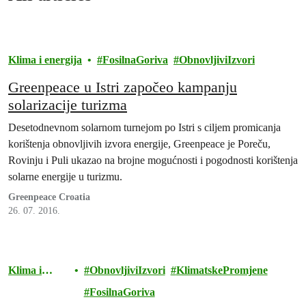
Klima i energija
FosilnaGoriva
ObnovljiviIzvori
Greenpeace u Istri započeo kampanju
solarizacije turizma
Desetodnevnom solarnom turnejom po Istri s ciljem promicanja
korištenja obnovljivih izvora energije, Greenpeace je Poreču,
Rovinju i Puli ukazao na brojne mogućnosti i pogodnosti korištenja
solarne energije u turizmu.
Greenpeace Croatia
26. 07. 2016.
Klima i
ObnovljiviIzvori
KlimatskePromjene
energija
FosilnaGoriva