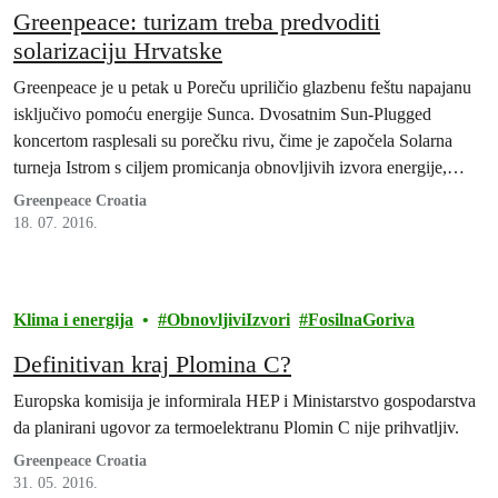
Greenpeace: turizam treba predvoditi
solarizaciju Hrvatske
Greenpeace je u petak u Poreču upriličio glazbenu feštu napajanu
isključivo pomoću energije Sunca. Dvosatnim Sun-Plugged
koncertom rasplesali su porečku rivu, čime je započela Solarna
turneja Istrom s ciljem promicanja obnovljivih izvora energije,
ponajprije solarne energije na Jadranu
Greenpeace Croatia
18. 07. 2016.
Klima i energija
ObnovljiviIzvori
FosilnaGoriva
Definitivan kraj Plomina C?
Europska komisija je informirala HEP i Ministarstvo gospodarstva
da planirani ugovor za termoelektranu Plomin C nije prihvatljiv.
Greenpeace Croatia
31. 05. 2016.