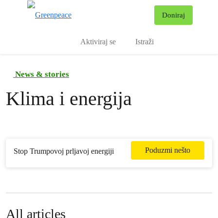
Pr
Doniraj
Izbornik
Aktiviraj se
Istraži
News & stories
Klima i energija
Poduzmi nešto
Stop Trumpovoj prljavoj energiji
All articles