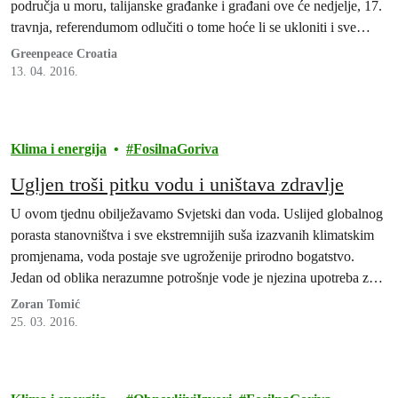
područja u moru, talijanske građanke i građani ove će nedjelje, 17.
travnja, referendumom odlučiti o tome hoće li se ukloniti i sve
postojeće platforme na navedenoj udaljenosti u s istekom njihovih
Greenpeace Croatia
koncesija.
13. 04. 2016.
Klima i energija
FosilnaGoriva
Ugljen troši pitku vodu i uništava zdravlje
U ovom tjednu obilježavamo Svjetski dan voda. Uslijed globalnog
porasta stanovništva i sve ekstremnijih suša izazvanih klimatskim
promjenama, voda postaje sve ugroženije prirodno bogatstvo.
Jedan od oblika nerazumne potrošnje vode je njezina upotreba za
rad termoelektrana na ugljen.
Zoran Tomić
25. 03. 2016.