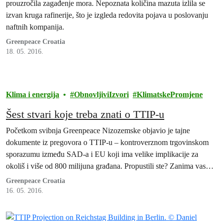
prouzročila zagađenje mora. Nepoznata količina mazuta izlila se
izvan kruga rafinerije, što je izgleda redovita pojava u poslovanju
naftnih kompanija.
Greenpeace Croatia
18. 05. 2016.
Klima i energija
ObnovljiviIzvori
KlimatskePromjene
Šest stvari koje treba znati o TTIP-u
Početkom svibnja Greenpeace Nizozemske objavio je tajne
dokumente iz pregovora o TTIP-u – kontroverznom trgovinskom
sporazumu između SAD-a i EU koji ima velike implikacije za
okoliš i više od 800 milijuna građana. Propustili ste? Zanima vas
kako to utječe na vas? Čitajte dalje
Greenpeace Croatia
16. 05. 2016.