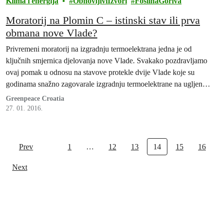
Klima i energija
ObnovljiviIzvori
FosilnaGoriva
Moratorij na Plomin C – istinski stav ili prva
obmana nove Vlade?
Privremeni moratorij na izgradnju termoelektrana jedna je od
ključnih smjernica djelovanja nove Vlade. Svakako pozdravljamo
ovaj pomak u odnosu na stavove protekle dvije Vlade koje su
godinama snažno zagovarale izgradnju termoelektrane na ugljen
Plomin C, uporno ignorirajući sve argumente protivnika projekta.
Greenpeace Croatia
27. 01. 2016.
Prev
1
…
12
13
14
15
16
Next