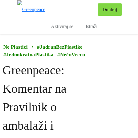
Pr
Doniraj
Izbornik
Aktiviraj se
Istraži
Ne Plastici
•
#
JadranBezPlastike
#
JednokratnaPlastika
#
NećuVreću
Greenpeace:
Komentar na
Pravilnik o
ambalaži i