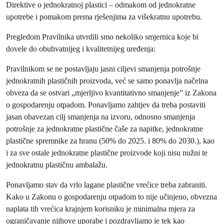
Direktive o jednokratnoj plastici – odmakom od jednokratne
upotrebe i pomakom prema rješenjima za višekratnu upotrebu.
Pregledom Pravilnika utvrdili smo nekoliko smjernica koje bi
dovele do obuhvatnijeg i kvalitetnijeg uređenja:
Pravilnikom se ne postavljaju jasni ciljevi smanjenja potrošnje
jednokratnih plastičnih proizvoda, već se samo ponavlja načelna
obveza da se ostvari „mjerljivo kvantitativno smanjenje” iz Zakona
o gospodarenju otpadom. Ponavljamo zahtjev da treba postaviti
jasan obavezan cilj smanjenja na izvoru, odnosno smanjenja
potrošnje za jednokratne plastične čaše za napitke, jednokratne
plastične spremnike za hranu (50% do 2025. i 80% do 2030.), kao
i za sve ostale jednokratne plastične proizvode koji nisu nužni te
jednokratnu plastičnu ambalažu.
Ponavljamo stav da vrlo lagane plastične vrećice treba zabraniti.
Kako u Zakonu o gospodarenju otpadom to nije učinjeno, obvezna
naplata tih vrećica krajnjem korisniku je minimalna mjera za
ograničavanje njihove uporabe i pozdravljamo je tek kao