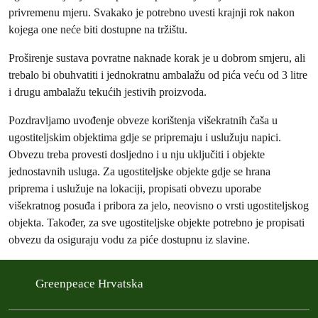
privremenu mjeru. Svakako je potrebno uvesti krajnji rok nakon
kojega one neće biti dostupne na tržištu.
Proširenje sustava povratne naknade korak je u dobrom smjeru, ali
trebalo bi obuhvatiti i jednokratnu ambalažu od pića veću od 3 litre
i drugu ambalažu tekućih jestivih proizvoda.
Pozdravljamo uvođenje obveze korištenja višekratnih čaša u
ugostiteljskim objektima gdje se pripremaju i uslužuju napici.
Obvezu treba provesti dosljedno i u nju uključiti i objekte
jednostavnih usluga. Za ugostiteljske objekte gdje se hrana
priprema i uslužuje na lokaciji, propisati obvezu uporabe
višekratnog posuđa i pribora za jelo, neovisno o vrsti ugostiteljskog
objekta. Također, za sve ugostiteljske objekte potrebno je propisati
obvezu da osiguraju vodu za piće dostupnu iz slavine.
Greenpeace Hrvatska