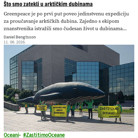
Što smo zatekli u arktičkim dubinama
Greenpeace je po prvi put poveo jedinstvenu expediciju
za proučavanje arktičkih dubina. Zajedno s ekipom
znanstvenika istražili smo čudesan život u dubinama
Arktika – jednom od najmanje istraženih divljina na
Daniel Bengtsson
11. 06. 2026.
Zemlji.
Oceani
ZastitimoOceane