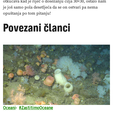
otkucava kad je riječ o dosezanju cilja 30×30, ostalo nam
je još samo pola desetljeća da se on ostvari pa nema
opuštanja po tom pitanju!
Povezani članci
Oceani
ZastitimoOceane