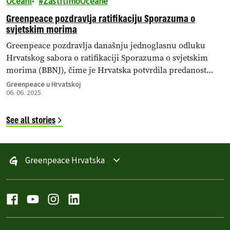
Oceani
ZastitimoOceane
Greenpeace pozdravlja ratifikaciju Sporazuma o
svjetskim morima
Greenpeace pozdravlja današnju jednoglasnu odluku
Hrvatskog sabora o ratifikaciji Sporazuma o svjetskim
morima (BBNJ), čime je Hrvatska potvrdila predanost
međunarodnim naporima za zaštitu oceana.
Greenpeace u Hrvatskoj
06. 06. 2025.
See all stories
Greenpeace Hrvatska