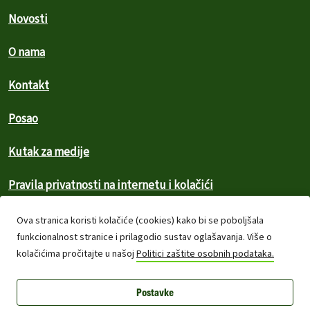
Novosti
O nama
Kontakt
Posao
Kutak za medije
Pravila privatnosti na internetu i kolačići
Politika zajednice
Ova stranica koristi kolačiće (cookies) kako bi se poboljšala
funkcionalnost stranice i prilagodio sustav oglašavanja. Više o
Zaštita autorskih prava
kolačićima pročitajte u našoj
Politici zaštite osobnih podataka.
Financijski izvještaji
Postavke