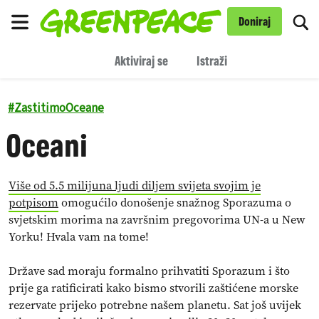
Pr
Doniraj
Izbornik
Aktiviraj se
Istraži
#
ZastitimoOceane
Oceani
Više od 5.5 milijuna ljudi diljem svijeta svojim je
potpisom
omogućilo donošenje snažnog Sporazuma o
svjetskim morima na završnim pregovorima UN-a u New
Yorku! Hvala vam na tome!
Države sad moraju formalno prihvatiti Sporazum i što
prije ga ratificirati kako bismo stvorili zaštićene morske
rezervate prijeko potrebne našem planetu. Sat još uvijek