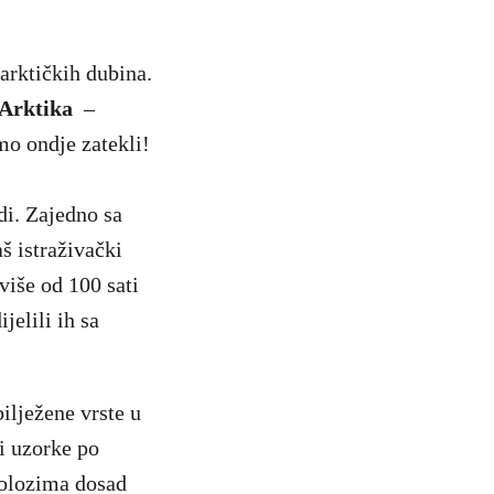
arktičkih dubina.
Arktika
–
mo ondje zatekli!
di. Zajedno sa
š istraživački
više od 100 sati
jelili ih sa
ilježene vrste u
i uzorke po
iolozima dosad