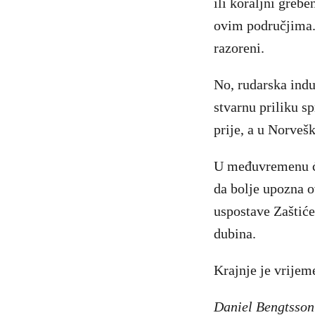
ili koraljni greb
ovim područjima. I
razoreni.
No, rudarska indu
stvarnu priliku sp
prije, a u Norveš
U međuvremenu će 
da bolje upozna ov
uspostave Zaštić
dubina.
Krajnje je vrijem
Daniel Bengtsson 