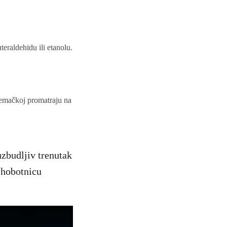
eraldehidu ili etanolu.
jemačkoj promatraju na
uzbudljiv trenutak
 hobotnicu