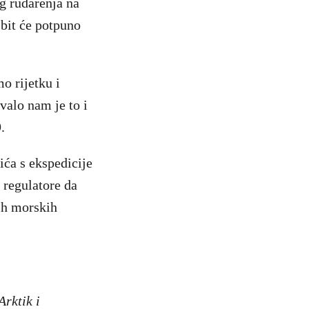
g rudarenja na
 bit će potpuno
o rijetku i
evalo nam je to i
.
ća s ekspedicije
 regulatore da
ih morskih
rktik i