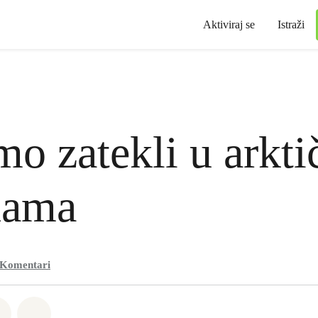
Aktiviraj se
Istraži
mo zatekli u arkt
nama
Komentari
Whatsapp
li na Facebook
Podijeli na Twitter
Podijeli putem Email