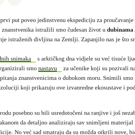
prvi put poveo jedinstvenu ekspediciju za proučavanje 
znanstvenika istražili smo čudesan život u
dubinama 
e istraženih divljina na Zemlji. Zapanjilo nas je što s
dnih snimaka
s arktičkog dna vidjele su već tisuće lju
rganizirali smo
nastavu
za učenike koji su pozivali na
i pitanja znanstvenicima o dubokom moru. Snimili smo 
zoluciji koji prikazuju ove izvanredne ekosustave i podi
rodu posebno su bili usredotočeni na ranjive i još nezab
akanom da detaljno analiziraju sav snimljeni materijal 
icije. No već sad smatraju da su možda otkrili nove, b