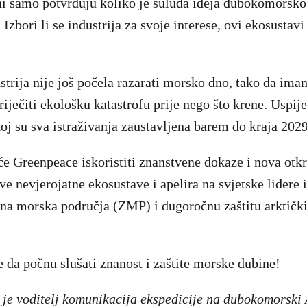
eni samo potvrđuju koliko je suluda ideja dubokomorsko
zbori li se industrija za svoje interese, ovi ekosustavi
strija nije još počela razarati morsko dno, tako da imam
riječiti ekološku katastrofu prije nego što krene. Uspij
koj su sva istraživanja zaustavljena barem do kraja 2029
Greenpeace iskoristiti znanstvene dokaze i nova otkri
e nevjerojatne ekosustave i apelira na svjetske lidere i
ena morska područja (ZMP) i dugoročnu zaštitu arktičk
e da počnu slušati znanost i zaštite morske dubine!
je voditelj komunikacija ekspedicije na dubokomorski A