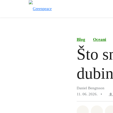
Blog
Oceani
Što s
dubi
Daniel Bengtsson
11. 06. 2026.
•
0
Podijeli na 
Podije