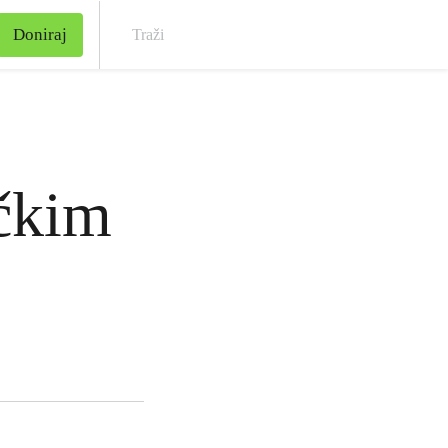
Doniraj
Traž
ičkim