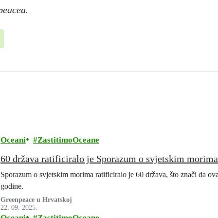
peacea.
Oceani
ZastitimoOceane
60 država ratificiralo je Sporazum o svjetskim morima
Sporazum o svjetskim morima ratificiralo je 60 država, što znači da o
godine.
Greenpeace u Hrvatskoj
22. 09. 2025.
Oceani
ZastitimoOceane