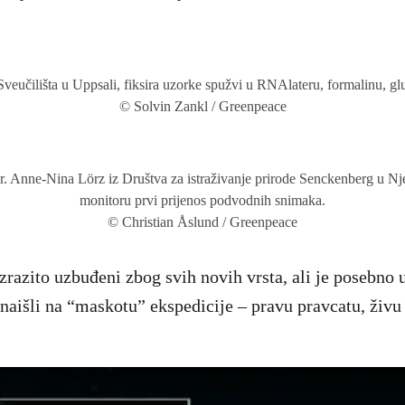
veučilišta u Uppsali, fiksira uzorke spužvi u RNAlateru, formalinu, glut
© Solvin Zankl / Greenpeace
r. Anne-Nina Lörz iz Društva za istraživanje prirode Senckenberg u N
monitoru prvi prijenos podvodnih snimaka.
© Christian Åslund / Greenpeace
razito uzbuđeni zbog svih novih vrsta, ali je posebno 
naišli na “maskotu” ekspedicije – pravu pravcatu, živu