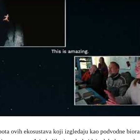
jepota ovih ekosustava koji izgledaju kao podvodne bior