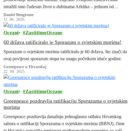
istražili smo čudesan život u dubinama Arktika – jednom od
najmanje istraženih divljina na Zemlji.
Daniel Bengtsson
11. 06. 2026.
Oceani
ZastitimoOceane
60 država ratificiralo je Sporazum o svjetskim morima!
Sporazum o svjetskim morima ratificiralo je 60 država, što znači da
ovaj povijesni sporazum stupa na snagu početkom iduće godine.
Greenpeace u Hrvatskoj
22. 09. 2025.
Oceani
ZastitimoOceane
Greenpeace pozdravlja ratifikaciju Sporazuma o svjetskim
morima
Greenpeace pozdravlja današnju jednoglasnu odluku Hrvatskog
sabora o ratifikaciji Sporazuma o svjetskim morima (BBNJ), čime
je Hrvatska potvrdila predanost međunarodnim naporima za zaštitu