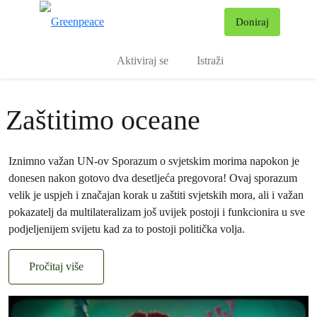
Pr
Doniraj
Izbornik
Aktiviraj se
Istraži
Zaštitimo oceane
Iznimno važan UN-ov Sporazum o svjetskim morima napokon je
donesen nakon gotovo dva desetljeća pregovora! Ovaj sporazum
velik je uspjeh i značajan korak u zaštiti svjetskih mora, ali i važan
pokazatelj da multilateralizam još uvijek postoji i funkcionira u sve
podjeljenijem svijetu kad za to postoji politička volja.
Pročitaj više