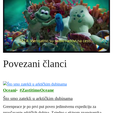
Povezani članci
Oceani
ZastitimoOceane
Što smo zatekli u arktičkim dubinama
Greenpeace je po prvi put poveo jedinstvenu expediciju za
proučavanje arktičkih dubina. Zajedno s ekipom znanstvenika