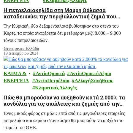
ΕΝΕΡΓΕΙΑ
ΚλιματικέςΑλλαγές
Η πετρελαιοκηλίδα στη Μαύρη Θάλασσα
καταδεικνύει την περιβαλλοντική ζημιά που
μπορούν να προκαλέσουν τα παλιά
Την Κυριακή, δύο δεξαμενόπλοια βυθίστηκαν στο στενό του
δεξαμενόπλοια ρωσικού πετρελαίου
Κερτς. τα οποία αναφέρεται ότι μετέφεραν μαζί 8.000 – 9.000
τόνους πετρελαιοειδών.
Greenpeace Ελλάδα
19 Δεκεμβρίου 2024
ΚΛΙΜΑ &
ΑντίοΟρυκτά
ΑντίοΟρυκτόΑέριο
ΕΝΕΡΓΕΙΑ
ΑντίοΠετρέλαιο
ΑλλαγήΣυνήθειας
ΚλιματικέςΑλλαγές
Πώς θα μπορούσαν να αυξηθούν κατά 2.000% τα
κονδύλια για τις απώλειες και ζημιές από την
κλιματική κρίση
Ένας μικρός φόρος σε μόλις επτά από τις μεγαλύτερες εταιρείες
πετρελαίου και αερίου στον κόσμο θα μπορούσε να αυξήσει το
Ταμείο του ΟΗΕ.