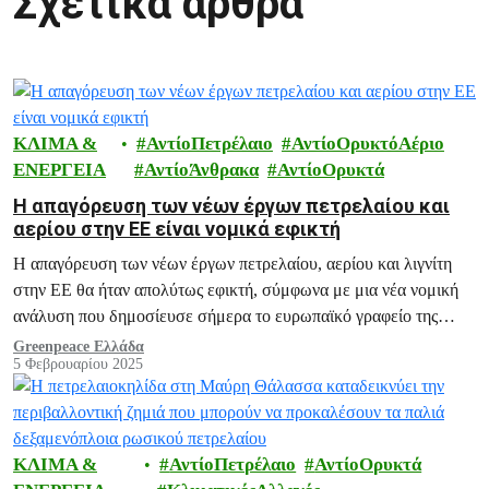
Σχετικά άρθρα
ΚΛΙΜΑ &
ΑντίοΠετρέλαιο
ΑντίοΟρυκτόΑέριο
ΕΝΕΡΓΕΙΑ
ΑντίοΆνθρακα
ΑντίοΟρυκτά
Η απαγόρευση των νέων έργων πετρελαίου και
αερίου στην ΕΕ είναι νομικά εφικτή
Η απαγόρευση των νέων έργων πετρελαίου, αερίου και λιγνίτη
στην ΕΕ θα ήταν απολύτως εφικτή, σύμφωνα με μια νέα νομική
ανάλυση που δημοσίευσε σήμερα το ευρωπαϊκό γραφείο της
Greenpeace.
Greenpeace Ελλάδα
5 Φεβρουαρίου 2025
ΚΛΙΜΑ &
ΑντίοΠετρέλαιο
ΑντίοΟρυκτά