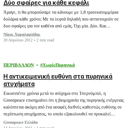
Δύο σφαίρες για κάθε κεφάλι
Άραγε, τι θα μπορούσαμε να κάνουμε με 1,8 τρισεκατομμύρια
δολάρια κάθε χρόνο; Με τα λεφτά δηλαδή που αντιστοιχούν σε
δυο σφαίρες για τον καθένα από εμάς. Όχι μία. Δύο. Και…
Νίκος Χαραλαμπίδης
20 Απριλίου 2012
2 min read
ΠΕΡΙΒΑΛΛΟΝ
ΧωρίςΠυρηνικά
H αντικειμενική ευθύνη στα πυρηνικά
ατυχήματα
Εικοσιπέντε χρόνια μετά το ατύχημα στο Τσερνόμπιλ, η
Greenpeace επισημαίνει ότι η βιομηχανία της πυρηνικής ενέργειας
καλύπτεται ακόμη από ένα ασαφές διεθνές καθεστώς ευθύνης σε
περίπτωση ατυχήματος, το οποίο εξακολουθεί να προκαλεί
σύγχυση, ενώ το αληθινό κόστος που καλούνται να πληρώσουν οι
Greenpeace Ελλάδα
άνθρωποι σε υγεία και επιπτώσεις στην καθημερινότητά τους