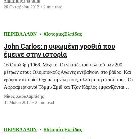
Δημήτρης Ιμπραήμ
26 Οκτωβρίου 2012
2 min read
ΠΕΡΙΒΑΛΛΟΝ
ΙστορίεςΕλπίδας
John Carlos: η υψωμένη γροθιά που
έμεινε στην ιστορία
16 Οκτώβρη 1968. Μεξικό. Οι νικητές του τελικού των 200
μέτρων στους Ολυμπιακούς Αγώνες ανεβαίνουν στο βάθρο. Και
γράφουν ιστορία. Όχι με τη νίκη τους, αλλά με τη στάση τους. Οι
Αφροαμερικανοί Τόμμυ Σμιθ και Τζον Κάρλος εμφανίζονται
ξυπόλητοι και υψώνουν τη γαντοφορεμένη γροθιά τους. Μαζί
Νίκος Χαραλαμπίδης
τους και ο δευτεραθλητής Αυστραλός Πήτερ Νόρμαν. Και οι…
31 Μαΐου 2012
2 min read
ΠΕΡΙΒΑΛΛΟΝ
ΙστορίεςΕλπίδας