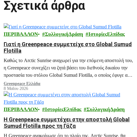
Σχετικά άρθρα
ΠΕΡΙΒΑΛΛΟΝ
ΣυλλογικήΔράση
ΙστορίεςΕλπίδας
Γιατί η Greenpeace συμμετείχε στο Global Sumud
Flotilla
Καθώς το Arctic Sunrise αναχωρεί για την επόμενη αποστολή του,
η Greenpeace συνεχίζει να ζητά βάσει του διεθνούς δικαίου την
προστασία του στόλου Global Sumud Flotilla, ο οποίος έφυγε από
την Κρήτη την Παρασκευή.
Greenpeace Ελλάδα
8 Μαΐου 2026
ΠΕΡΙΒΑΛΛΟΝ
ΙστορίεςΕλπίδας
ΣυλλογικήΔράση
Η Greenpeace συμμετέχει στην αποστολή Global
Sumud Flotilla προς τη Γάζα
Η Greenpeace ανακοίνωσε ότι το πλοίο της, Arctic Sunrise, θα