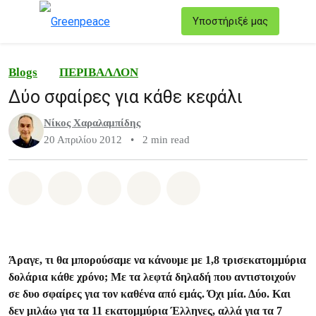
T
Υποστήριξέ μας
Μενού
Blogs
ΠΕΡΙΒΑΛΛΟΝ
Δύο σφαίρες για κάθε κεφάλι
Νίκος Χαραλαμπίδης
20 Απριλίου 2012
•
2 min read
Share on Whatsapp
Share on Facebook
Share on Twitter
Share via Email
Share on Bluesky
Άραγε, τι θα μπορούσαμε να κάνουμε με 1,8 τρισεκατομμύρια
δολάρια κάθε χρόνο; Με τα λεφτά δηλαδή που αντιστοιχούν
σε δυο σφαίρες για τον καθένα από εμάς. Όχι μία. Δύο. Και
δεν μιλάω για τα 11 εκατομμύρια Έλληνες, αλλά για τα 7