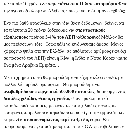
τελευταία 10 χρόνια δώσαμε
πάνω από 11 δισεκατομμύρια
€
για
την αγορά εξοπλισμών. Αλήθεια, ποιος είπαμε ότι ήταν ο εχθρός;
Ένα πιο βαθύ ψαχούλεμα στην ίδια βάση δεδομένων, δείχνει ότι
τα τελευταία 20 χρόνια ξοδεύουμε για
στρατιωτικούς
εξοπλισμούς
περίπου
3-4% του ΑΕΠ
κάθε χρόνο!
Μάλλον θα
μας περίσσευαν τότε. Ίσως πάλι να κινδυνεύαμε άμεσα. Μόνες
χώρες πιο ψηλά από την Ελλάδα, σε απόλυτους αριθμούς (και όχι
σε ποσοστό του ΑΕΠ) είναι η Κίνα, η Ινδία, η Νότια Κορέα και τα
Ενωμένα Αραβικά Εμιράτα…
Με τα χρήματα αυτά θα μπορούσαμε να είχαμε κάνει πολλά, με
πολλαπλά παράπλευρα οφέλη. Θα μπορούσαμε
να
αναβαθμίσουμε ενεργειακά 500.000 κατοικίες
, δημιουργώντας
δεκάδες χιλιάδες θέσεις εργασίας
στον προβληματικό
κατασκευαστικό τομέα, μειώνοντας κατά χιλιάδες τόνους τις
εισαγωγές πετρελαίου και φυσικού αερίου (για τη θέρμανση των
κτιρίων) και
εξοικονομώντας περί τα 4,5 δις ευρώ
. Θα
μπορούσαμε να εγκαταστήσουμε περί τα 7 GW φωτοβολταϊκών