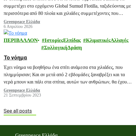
συμμετέχει στο ερχόμενο Global Sumud Flotilla, ταξιδεύοντας με
περισσότερα από 80 πλοία και χιλιάδες συμμετέχοντες που
επιδιώκουν να αμφισβητήσουν τον συνεχιζόμενο αποκλεισμό
Greenpeace Ελλάδα
6 Απριλίου 2026
βοήθειας που έχει επιβάλει το Ισραήλ στη Γάζα.
ΠΕΡΙΒΑΛΛΟΝ
ΙστορίεςΕλπίδας
ΚλιματικέςΑλλαγές
ΣυλλογικήΔράση
Το νόημα
Έχει νόημα να βοηθήσω ένα σπίτι ανάμεσα στα χιλιάδες, που
πλημμύρισαν; Και αν μετά από 2 εβδομάδες ξαναβρέξει και τα
νερά μπουν και πάλι στα σπίτια, αυτών των ανθρώπων, θα έχουν-
έχουμε την δύναμη να τα ξανακαθαρίσουμε;
Greenpeace Ελλάδα
21 Σεπτεμβρίου 2023
See all posts
Greenpeace Ελλάδα