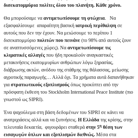
δισεκατομμύρια πολίτες όλου του πλανήτη. Κάθε χρόνο.
Θα μπορούσαμε να
αντιμετωπίσουμε τη
φτώχεια
.
Να
εξασφαλίσουμε απαραίτητη βασική
ιατρική περίθαλψη
σε
αυτούς που δεν την έχουν. Να μειώσουμε το περίπου 1
δισεκατομμύριο
πολιτών που πεινάνε
(το 98% από αυτούς ζουν
σε αναπτυσσόμενες χώρες). Να
αντιμετωπίσουμε τις
κλιματικές αλλαγές
που ήδη προκαλούν αναγκαστικές
μετακινήσεις εκατομμυρίων ανθρώπων λόγω ξηρασίας,
διάβρωσης ακτών, ανόδου της στάθμης της θάλασσας, μείωσης
αγροτικής παραγωγής… Αλλά όχι. Τα χρήματα αυτά δαπανήθηκαν
για
στρατιωτικούς εξοπλισμούς
όπως προκύπτει από την
πρόσφατη έκθεση του Stockholm International Peace Institute (πιο
γνωστού ως SIPRI).
Ένα ψαχούλεμα στη βάση δεδομένων του SIPRI σε κάνει να
ανατριχιάσεις αλλά και να ξυπνήσεις.
Η Ελλάδα
της κρίσης, στην
η
τελευταία δεκαετία, φιγουράρει σταθερά
στην 5
θέση των
εισαγωγών όπλων και εξοπλισμών διεθνώς.
Μέσα στα