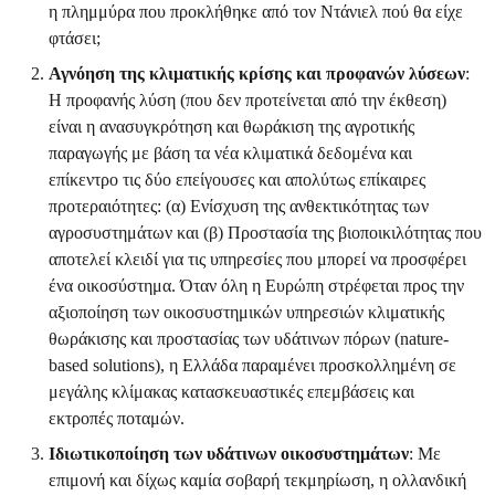
η πλημμύρα που προκλήθηκε από τον Ντάνιελ πού θα είχε
φτάσει;
Αγνόηση της κλιματικής κρίσης και προφανών λύσεων
:
Η προφανής λύση (που δεν προτείνεται από την έκθεση)
είναι η ανασυγκρότηση και θωράκιση της αγροτικής
παραγωγής με βάση τα νέα κλιματικά δεδομένα και
επίκεντρο τις δύο επείγουσες και απολύτως επίκαιρες
προτεραιότητες: (α) Ενίσχυση της ανθεκτικότητας των
αγροσυστημάτων και (β) Προστασία της βιοποικιλότητας που
αποτελεί κλειδί για τις υπηρεσίες που μπορεί να προσφέρει
ένα οικοσύστημα. Όταν όλη η Ευρώπη στρέφεται προς την
αξιοποίηση των οικοσυστημικών υπηρεσιών κλιματικής
θωράκισης και προστασίας των υδάτινων πόρων (nature-
based solutions), η Ελλάδα παραμένει προσκολλημένη σε
μεγάλης κλίμακας κατασκευαστικές επεμβάσεις και
εκτροπές ποταμών.
Ιδιωτικοποίηση των υδάτινων οικοσυστημάτων
: Με
επιμονή και δίχως καμία σοβαρή τεκμηρίωση, η ολλανδική