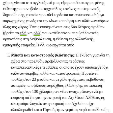
χώρας γίνεται στα αγγλικά, επί μιας εξαιρετικά κακογραμμένης
έκθεσης που αντιβαίνει στοιχειώδεις κανόνες επιστημονικής
δημοσίευσης, η οποία προωθεί τεράστια κατασκευαστικά έργα
παρωχημένης γενιάς και την ιδιωτικοποίηση των υδάτινων πόρων
όλης της χώρας. Όπως επισημαίνεται στις δύο δέσμες σχολίων
(βρείτε τα
εδώ
και
εδώ
) που κατέθεσαν οι περιβαλλοντικές
οργανώσεις στη διαβούλευση, η έκθεση της ολλανδικής
εμπορικής εταιρείας HVA κυριαρχείται από:
Μπετά και καταστροφές βλάστησης
: Η έκθεση γυρνάει τη
χώρα στο παρελθόν, προβάλλοντας τεράστιες
κατασκευαστικές επεμβάσεις οι οποίες έχουν αποδειχθεί όχι
απλά πανάκριβες, αλλά και καταστροφικές. Προτείνει
τουλάχιστον 23 μεσαία και μεγάλα φράγματα, εκβάθυνση
ποταμών, αποψίλωση παρόχθιας βλάστησης, κατασκευή
τουλάχιστον 130 χιλιομέτρων νέων αναχωμάτων, ενώ με
επιμονή πιέζει για την εκτροπή του Αχελώου! Αλήθεια, ας
σκεφτούμε λογικά: αν η εκτροπή του Αχελώου είχε
ολοκληρωθεί και ο Πηνειός ήταν γεμάτος νερό το καλοκαίρι,