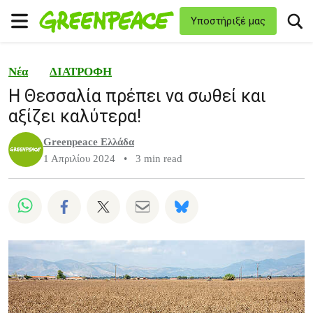
T
Υποστήριξέ μας
Μενού
Νέα
ΔΙΑΤΡΟΦΗ
Η Θεσσαλία πρέπει να σωθεί και
αξίζει καλύτερα!
Greenpeace Ελλάδα
1 Απριλίου 2024
•
3 min read
Share on Whatsapp
Share on Facebook
Share on Twitter
Share via Email
Share on Bluesky