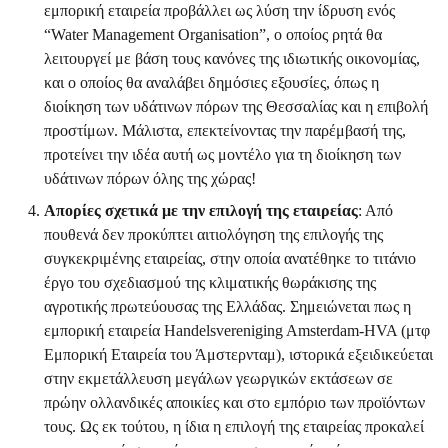
εμπορική εταιρεία προβάλλει ως λύση την ίδρυση ενός
“Water Management Organisation”, ο οποίος ρητά θα
λειτουργεί με βάση τους κανόνες της ιδιωτικής οικονομίας,
και ο οποίος θα αναλάβει δημόσιες εξουσίες, όπως η
διοίκηση των υδάτινων πόρων της Θεσσαλίας και η επιβολή
προστίμων. Μάλιστα, επεκτείνοντας την παρέμβασή της,
προτείνει την ιδέα αυτή ως μοντέλο για τη διοίκηση των
υδάτινων πόρων όλης της χώρας!
Απορίες σχετικά με την επιλογή της εταιρείας
: Από
πουθενά δεν προκύπτει αιτιολόγηση της επιλογής της
συγκεκριμένης εταιρείας, στην οποία ανατέθηκε το τιτάνιο
έργο του σχεδιασμού της κλιματικής θωράκισης της
αγροτικής πρωτεύουσας της Ελλάδας. Σημειώνεται πως η
εμπορική εταιρεία Handelsvereniging Amsterdam-HVA (μτφ
Εμπορική Εταιρεία του Άμστερνταμ), ιστορικά εξειδικεύεται
στην εκμετάλλευση μεγάλων γεωργικών εκτάσεων σε
πρώην ολλανδικές αποικίες και στο εμπόριο των προϊόντων
τους. Ως εκ τούτου, η ίδια η επιλογή της εταιρείας προκαλεί