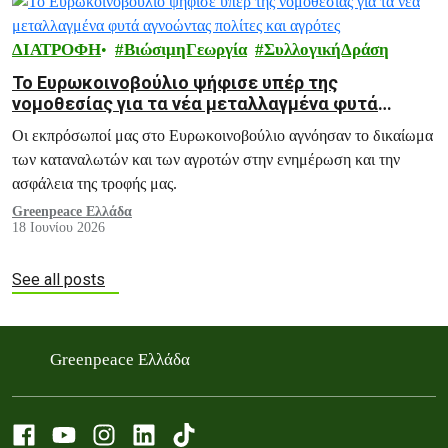
ΔΙΑΤΡΟΦΗ
ΒιώσιμηΓεωργία
ΣυλλογικήΔράση
Το Ευρωκοινοβούλιο ψήφισε υπέρ της
νομοθεσίας για τα νέα μεταλλαγμένα φυτά
αγνοώντας πολίτες και αγρότες
Οι εκπρόσωποί μας στο Ευρωκοινοβούλιο αγνόησαν το δικαίωμα
των καταναλωτών και των αγροτών στην ενημέρωση και την
ασφάλεια της τροφής μας.
Greenpeace Ελλάδα
18 Ιουνίου 2026
See all posts
Greenpeace Ελλάδα