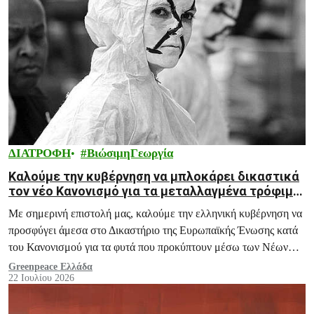
ΔΙΑΤΡΟΦΗ
ΒιώσιμηΓεωργία
Καλούμε την κυβέρνηση να μπλοκάρει δικαστικά
τον νέο Κανονισμό για τα μεταλλαγμένα τρόφιμα
έως τις 26 Αυγούστου
Με σημερινή επιστολή μας, καλούμε την ελληνική κυβέρνηση να
προσφύγει άμεσα στο Δικαστήριο της Ευρωπαϊκής Ένωσης κατά
του Κανονισμού για τα φυτά που προκύπτουν μέσω των Νέων
Γονιδιωματικών Τεχνικών.
Greenpeace Ελλάδα
22 Ιουλίου 2026